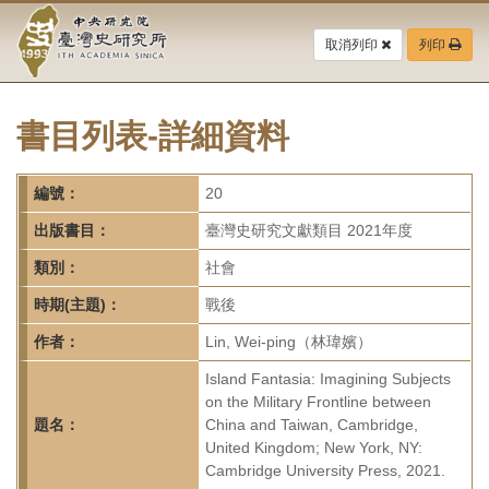
中
跳
到
取消列印
列印
央
主
要
研
內
容
書目列表-詳細資料
究
區
塊
院-
編號：
20
臺
出版書目：
臺灣史研究文獻類目 2021年度
灣
類別：
社會
時期(主題)：
戰後
史
作者：
Lin, Wei-ping（林瑋嬪）
研
Island Fantasia: Imagining Subjects
究
on the Military Frontline between
題名：
China and Taiwan, Cambridge,
所-
United Kingdom; New York, NY:
Cambridge University Press, 2021.