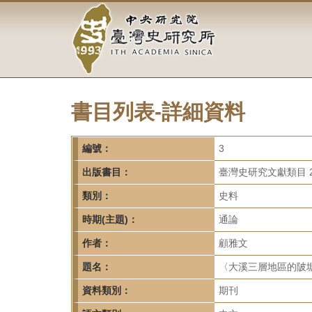
中
跳
到
央
主
要
研
內
容
究
區
塊
書目列表-詳細資料
院-
臺
編號：
3
灣
出版書目：
臺灣史研究文獻類目 2
類別：
史料
史
時期(主題)：
通論
研
作者：
顧雅文
究
題名：
〈大溪三層地區的陂塘
所-
資料類別：
期刊