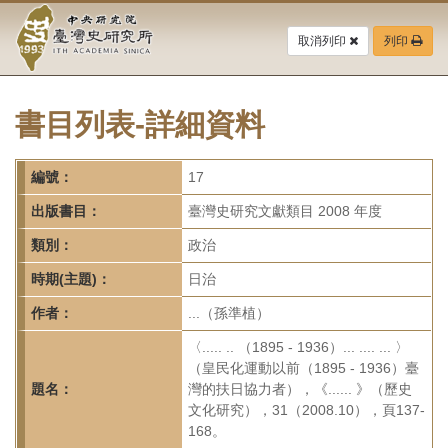
中
跳
到
取消列印
列印
央
主
要
研
內
容
書目列表-詳細資料
究
區
塊
院-
編號：
17
臺
出版書目：
臺灣史研究文獻類目 2008 年度
灣
類別：
政治
時期(主題)：
日治
史
作者：
...（孫準植）
研
〈..... .. （1895 - 1936）... .... ... 〉
究
（皇民化運動以前（1895 - 1936）臺
題名：
灣的扶日協力者），《...... 》（歷史
所-
文化研究），31（2008.10），頁137-
168。