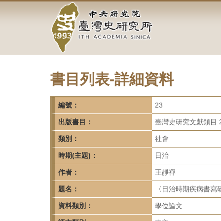
中
跳
到
央
主
要
研
內
容
究
區
塊
書目列表-詳細資料
院-
臺
編號：
23
灣
出版書目：
臺灣史研究文獻類目 2
類別：
社會
史
時期(主題)：
日治
研
作者：
王靜禪
究
題名：
〈日治時期疾病書寫研
所-
資料類別：
學位論文