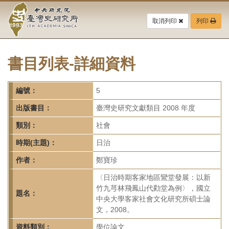
中
跳
到
取消列印
列印
央
主
要
研
內
容
書目列表-詳細資料
究
區
塊
院-
編號：
5
臺
出版書目：
臺灣史研究文獻類目 2008 年度
灣
類別：
社會
時期(主題)：
日治
史
作者：
鄭寶珍
研
〈日治時期客家地區鸞堂發展：以新
究
竹九芎林飛鳳山代勸堂為例〉，國立
題名：
中央大學客家社會文化研究所碩士論
所-
文，2008。
資料類別：
學位論文