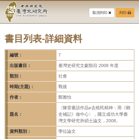
中
跳
到
取消列印
列印
央
主
要
研
內
容
書目列表-詳細資料
究
區
塊
院-
編號：
7
臺
出版書目：
臺灣史研究文獻類目 2008 年度
灣
類別：
社會
時期(主題)：
戰後
史
作者：
鄭雅怡
研
〈陳雷臺語作品e去殖民精神：用《鄉
究
題名：
史補記》做中心〉，國立成功大學臺
灣文學研究所碩士論文，2008。
所-
資料類別：
學位論文