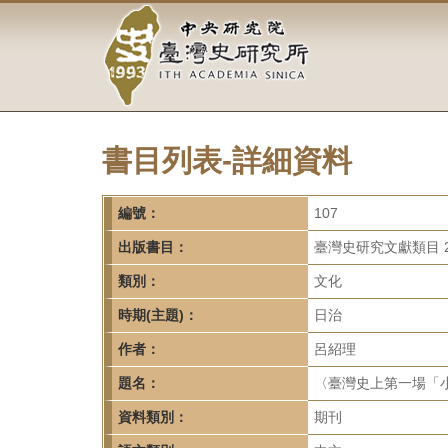
中
跳
到
央
主
要
研
內
容
究
區
塊
書目列表-詳細資料
院-
臺
編號：
107
灣
出版書目：
臺灣史研究文獻類目 2
類別：
文化
史
時期(主題)：
日治
研
作者：
呂紹理
究
題名：
〈臺灣史上第一場「小人
所-
資料類別：
期刊