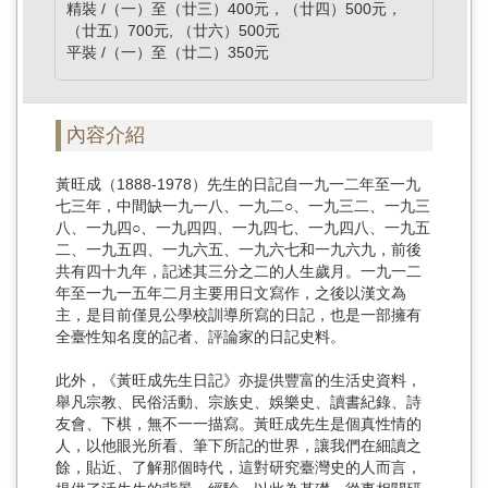
精裝 /（一）至（廿三）400元，（廿四）500元，
（廿五）700元, （廿六）500元
平裝 /（一）至（廿二）350元
內容介紹
黃旺成（1888-1978）先生的日記自一九一二年至一九
七三年，中間缺一九一八、一九二○、一九三二、一九三
八、一九四○、一九四四、一九四七、一九四八、一九五
二、一九五四、一九六五、一九六七和一九六九，前後
共有四十九年，記述其三分之二的人生歲月。一九一二
年至一九一五年二月主要用日文寫作，之後以漢文為
主，是目前僅見公學校訓導所寫的日記，也是一部擁有
全臺性知名度的記者、評論家的日記史料。
此外，《黃旺成先生日記》亦提供豐富的生活史資料，
舉凡宗教、民俗活動、宗族史、娛樂史、讀書紀錄、詩
友會、下棋，無不一一描寫。黃旺成先生是個真性情的
人，以他眼光所看、筆下所記的世界，讓我們在細讀之
餘，貼近、了解那個時代，這對研究臺灣史的人而言，