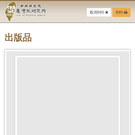
中
跳
到
取消列印
列印
央
主
要
研
內
容
出版品
究
區
塊
院-
臺
灣
史
研
究
所-