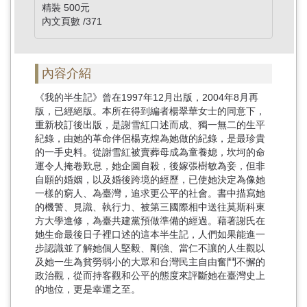
精裝 500元
內文頁數 /371
內容介紹
《我的半生記》曾在1997年12月出版，2004年8月再
版，已經絕版。本所在得到編者楊翠華女士的同意下，
重新校訂後出版，是謝雪紅口述而成、獨一無二的生平
紀錄，由她的革命伴侶楊克煌為她做的紀錄，是最珍貴
的一手史料。從謝雪紅被賣葬母成為童養媳，坎坷的命
運令人掩卷歎息，她企圖自殺，後嫁張樹敏為妾，但非
自願的婚姻，以及婚後跨境的經歷，已使她決定為像她
一樣的窮人、為臺灣，追求更公平的社會。書中描寫她
的機警、見識、執行力、被第三國際相中送往莫斯科東
方大學進修，為臺共建黨預做準備的經過。藉著謝氏在
她生命最後日子裡口述的這本半生記，人們如果能進一
步認識並了解她個人堅毅、剛強、當仁不讓的人生觀以
及她一生為貧勞弱小的大眾和台灣民主自由奮鬥不懈的
政治觀，從而持客觀和公平的態度來評斷她在臺灣史上
的地位，更是幸運之至。