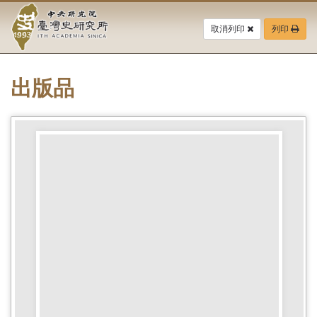
中
跳
到
取消列印
列印
央
主
要
研
內
容
出版品
究
區
塊
院-
臺
灣
史
研
究
所-