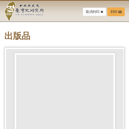
中
跳
到
取消列印
列印
央
主
要
研
內
容
出版品
究
區
塊
院-
臺
灣
史
研
究
所-