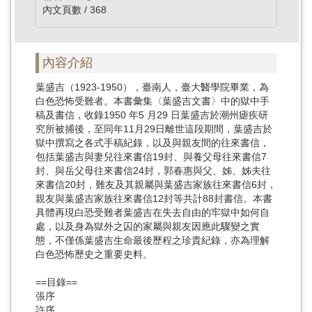
內文頁數 / 368
內容介紹
葉盛吉（1923-1950），臺南人，臺大醫學院畢業，為
白色恐怖受難者。本書彙集〈葉盛吉文書〉中的獄中手
稿及書信，收錄1950 年5 月29 日葉盛吉於潮州瘧疾研
究所被捕後，至同年11月29日離世這段期間，葉盛吉於
獄中撰寫之各式手稿紀錄，以及與親友間的往來書信，
包括葉盛吉與妻兒往來書信19封、與養父母往來書信7
封、與岳父母往來書信24封，郭春惠與父、姊、姊夫往
來書信20封，難友及其親屬與葉盛吉家族往來書信6封，
親友與葉盛吉家族往來書信12封等共計88封書信。本書
具體再現白恐受難者葉盛吉在失去自由的牢獄中如何自
處，以及身為獄外之囚的家屬與親友因應此驟變之實
態，不僅係葉盛吉生命最後歷程之珍貴紀錄，亦為理解
白色恐怖歷史之重要史料。
==目錄==
張序
許序