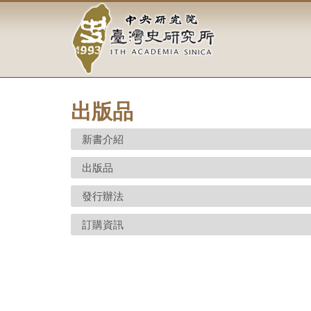
中
跳
到
央
主
要
研
內
容
究
區
塊
出版品
院-
新書介紹
臺
出版品
灣
史
發行辦法
研
訂購資訊
究
所-