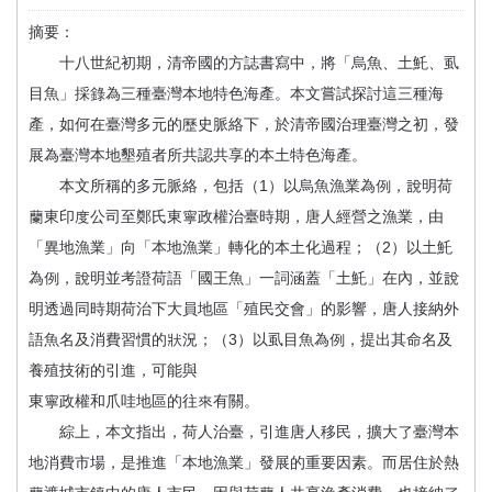
首
摘要：
頁
十八世紀初期，清帝國的方誌書寫中，將「烏魚、土魠、虱
目魚」採錄為三種臺灣本地特色海產。本文嘗試探討這三種海
產，如何在臺灣多元的歷史脈絡下，於清帝國治理臺灣之初，發
展為臺灣本地墾殖者所共認共享的本土特色海產。
本文所稱的多元脈絡，包括（1）以烏魚漁業為例，說明荷
蘭東印度公司至鄭氏東寧政權治臺時期，唐人經營之漁業，由
「異地漁業」向「本地漁業」轉化的本土化過程；（2）以土魠
為例，說明並考證荷語「國王魚」一詞涵蓋「土魠」在內，並說
明透過同時期荷治下大員地區「殖民交會」的影響，唐人接納外
語魚名及消費習慣的狀況；（3）以虱目魚為例，提出其命名及
養殖技術的引進，可能與
東寧政權和爪哇地區的往來有關。
綜上，本文指出，荷人治臺，引進唐人移民，擴大了臺灣本
地消費市場，是推進「本地漁業」發展的重要因素。而居住於熱