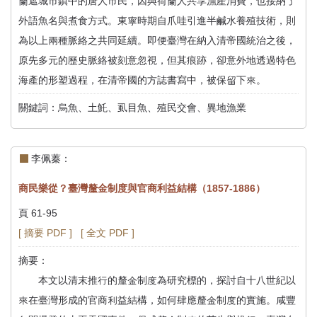
蘭遮城市鎮中的唐人市民，因與荷蘭人共享漁產消費，也接納了
外語魚名與煮食方式。東寧時期自爪哇引進半鹹水養殖技術，則
為以上兩種脈絡之共同延續。即便臺灣在納入清帝國統治之後，
原先多元的歷史脈絡被刻意忽視，但其痕跡，卻意外地透過特色
海產的形塑過程，在清帝國的方誌書寫中，被保留下來。
關鍵詞：烏魚、土魠、虱目魚、殖民交會、異地漁業
李佩蓁：
商民樂從？臺灣釐金制度與官商利益結構（1857-1886）
頁 61-95
[ 摘要 PDF ]
[ 全文 PDF ]
摘要：
本文以清末推行的釐金制度為研究標的，探討自十八世紀以
來在臺灣形成的官商利益結構，如何肆應釐金制度的實施。咸豐