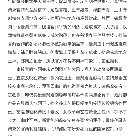
年間爆發的太平天國事件，促成釐金制度的萌生與推行。臺灣在
傳統官商利益結構下，透過官租、生息銀兩、樟腦專賣，且由行
郊抽分支應地方公事，便可維持地方秩序與財政。然而，省級官
員下令臺灣抽釐，破壞官商平衡的關係，造成地方商人抗議，以
致抽收釐金費率低廉，成效微薄。但在戴潮春事件發生後，傳統
官商合作的各項財源已不敷鉅額軍餉需求，臺灣道丁曰健遂推廣
抽釐，補足財政缺口。但實際上要提升釐金成效，仍需依靠地方
士紳、郊商之配合，所以官方不得不與紳商談判，甚至讓利。
由於官商協調並未達到預期的效果，商人逃漏釐金問題嚴
重，直接反映在釐金抽數的衰退上。臺灣道夏獻綸決定將釐金直
接交由商人承包，即重回由紳商包辦官租之模式，確保釐金有一
定收數。即便其後臺灣道劉璈奉省府命令提高釐金費率，最終卻
也是在與商人協調下，作名義上的帳目變更和掩護其投機操作而
已。當巡撫劉銘傳接手臺政，意欲革辦左右釐金之包商，卻不了
了之。由此可見，新實施的釐金制度在臺灣的運作，最終仍融入
傳統的官商利益結構，而非如以前研究者所說的國家控制力擴