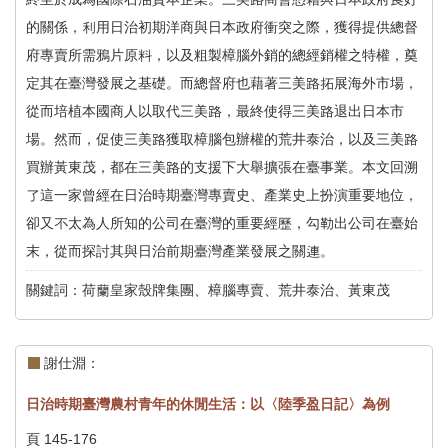
的關係，利用日治初期洋商與日本政府衝突之際，獲得提供總督
府專賣所需鴉片原料，以及粗製樟腦外銷的總經銷權之特權，奠
定其在臺灣發展之基礎。而總督府也藉著三美路拓展海外市場，
從而培植本國商人以取代三美路，最終使得三美路退出日本市
場。然而，促使三美路獲取樟腦包辦權的荒井泰治，以及三美路
買辦黃東茂，都在三美路的支援下大舉擴張在臺事業。本文回溯
了這一家曾經在日治時期臺灣專賣史、產業史上扮演重要地位，
卻又不太為人所知的公司在臺灣的重要經歷，勾勒出公司在臺始
末，從而探討其與日治前期臺灣產業發展之關連。
關鍵詞：荷蘭皇家殼牌集團、樟腦專賣、荒井泰治、黃東茂
謝仕淵：
日治時期臺灣農村青年的休閒生活：以〈陸季盈日記〉為例
頁 145-176