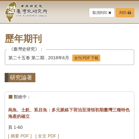
中
跳
到
取消列印
列印
央
主
要
研
內
容
歷年期刊
究
區
塊
《臺灣史研究》：
院-
第二十五卷 第二期 , 2018年6月
全刊 PDF 下載
臺
灣
研究論著
史
鄭維中：
研
烏魚、土魠、虱目魚：多元脈絡下荷治至清領初期臺灣三種特色
究
海產的確立
所-
頁 1-60
[ 摘要 PDF ]
[ 全文 PDF ]