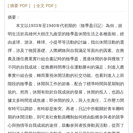
[ 摘要 PDF ]
[ 全文 PDF ]
摘要：
本文以1933年至1940年代初期的〈陸季盈日記〉為例，說
明生活於高雄州大樹庄九曲堂的陸季盈休閒生活之各種面相，經
由桌球、游泳、棒球、小提琴等活動的討論，指出休閒活動的選
擇，涉及了物質基礎、人際網路與自我滿足等面向的因素。在務
農及擔任農業實行組合書記時的陸季盈，透過休閒的參與獲致了
不同的自我成就；從務農時間專注在運動勝利的滿足，到進入農
事實行組合後，轉而重視休閒活動的社交功能。也看到進入上班
階段的陸季盈，休閒與工作的節奏，配合了標準時間與星期制的
規約。然而，休閒有助於自我成就的發展，休閒的投入，也因占
據太多時間造成焦慮；即休閒的投入，與人生責任、工作壓力間
有時可以調節，有時卻是衝突。再者，日記中所載關於青年團時
期的休閒活動，則可見社會動員機制如何經由點燃參與者的競爭
心與熱情等自我成就的途徑，鼓勵參與者投身動員活動，從而了