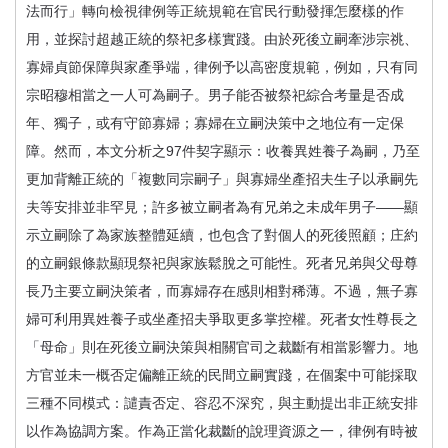
法而行」轉向檢視律例等正統規範在官民行動發揮怎麼樣的作
用，並探討超越正統的祭祀多樣實踐。由於死後立嗣牽涉宗祧、
寡婦貞節保障與家產爭端，律例予以高密度規範，例如，只有同
宗昭穆相當之一人可為嗣子。男子能否被祭祀綜合考量是否成
年、獨子，或有守節寡婦；寡婦在立嗣決策中之地位有一定保
障。然而，本文分析之97件契字顯示：收養異姓養子為嗣，乃至
更加背離正統的「複數同宗嗣子」與寡婦坐產招夫生子以承嗣先
夫等安排並非罕見；許多被立嗣者為有兄弟之未成年男子——顯
示立嗣除了為家族整體延續，也包含了對個人的死後照顧；庄約
的立嗣銀條款顯現祭祀與家族鬆脫之可能性。死者兄弟與父母尊
長乃主要立嗣決策者，而寡婦存在感則相對稀薄。不過，無子寡
婦可利用異姓養子或坐產招夫爭取更多掌控權。死者女性尊長之
「母命」則在死後立嗣決策與相關官司之裁斷有相當影響力。地
方官並未一概否定偏離正統的民間立嗣實踐，在個案中可能採取
三種不同模式：譴責否定、容忍不深究，與主動提出非正統安排
以作為協調方案。作為正當化裁斷的說理資源之一，律例有時被