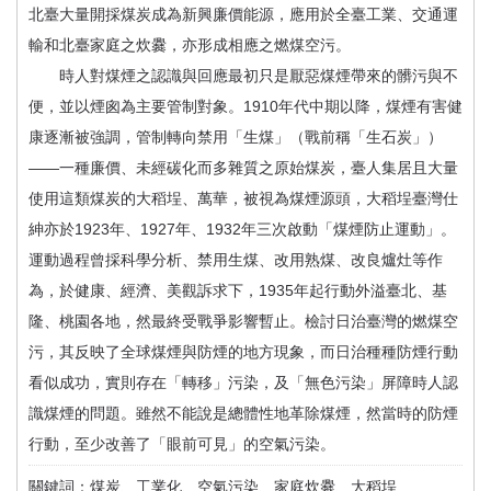
北臺大量開採煤炭成為新興廉價能源，應用於全臺工業、交通運
輸和北臺家庭之炊爨，亦形成相應之燃煤空污。
時人對煤煙之認識與回應最初只是厭惡煤煙帶來的髒污與不
便，並以煙囪為主要管制對象。1910年代中期以降，煤煙有害健
康逐漸被強調，管制轉向禁用「生煤」（戰前稱「生石炭」）
——一種廉價、未經碳化而多雜質之原始煤炭，臺人集居且大量
使用這類煤炭的大稻埕、萬華，被視為煤煙源頭，大稻埕臺灣仕
紳亦於1923年、1927年、1932年三次啟動「煤煙防止運動」。
運動過程曾採科學分析、禁用生煤、改用熟煤、改良爐灶等作
為，於健康、經濟、美觀訴求下，1935年起行動外溢臺北、基
隆、桃園各地，然最終受戰爭影響暫止。檢討日治臺灣的燃煤空
污，其反映了全球煤煙與防煙的地方現象，而日治種種防煙行動
看似成功，實則存在「轉移」污染，及「無色污染」屏障時人認
識煤煙的問題。雖然不能說是總體性地革除煤煙，然當時的防煙
行動，至少改善了「眼前可見」的空氣污染。
關鍵詞：煤炭、工業化、空氣污染、家庭炊爨、大稻埕