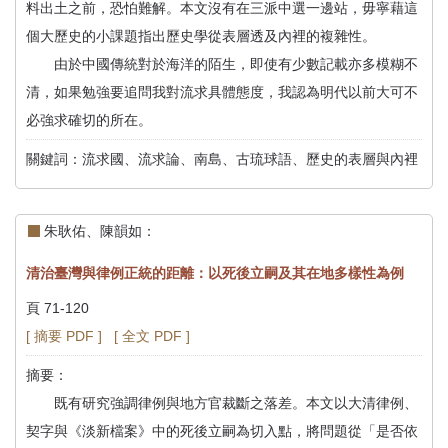
料出土之前，恐怕難解。本文沒有在三派中選一邊站，毋寧藉這
個大歷史的小課題指出歷史學從表層透及內裡的複雜性。
由於中國傳統對於海洋的陌生，即使有少數記載亦多模糊不
清，如果勉強要追問我對流求具體態度，我認為明代以前大可不
必強求確切的所在。
關鍵詞：流求國、流求論、南島、古琉球語、歷史的表層與內裡
朱耿佑、陳韻如：
清治臺灣與律例正統的距離：以死後立嗣及其在地多樣性為例
頁 71-120
[ 摘要 PDF ]
[ 全文 PDF ]
摘要：
既有研究強調律例與地方官裁斷之落差。本文以大清律例、
契字與《淡新檔案》中的死後立嗣為切入點，將問題從「是否依