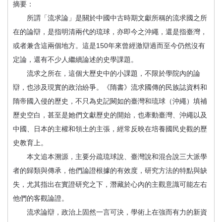
首
摘要：
頁
所謂「流求論」是關於中國中古時期文獻所稱的流求國之所
在的論辯，是指明清兩代的琉球，亦即今之沖繩，還是指臺灣，
或者兼含這兩個地方。這是150年來曾經激辯過而至今仍然沒有
定論，還有不少人繼續論述的史學課題。
流求之所在，這個大歷史中的小課題，不限於學院內的論
辯，也涉及現實的政治紛爭。《隋書》流求國傳的民族誌資料和
隋帝國入侵的歷史，不只為史記闕如的臺灣和琉球（沖繩）填補
歷史空白，甚至是她們文獻歷史的開始，也牽動臺灣、沖繩以及
中國、日本的主權和領土的主張，經常反映在培養國民史觀的歷
史教育上。
本文追本溯源，主要分疏琉球說、臺灣說和混合說三大派學
者的歸類與傳承，他們論證根據的有效度，研究方法的特點與缺
失，尤其指出在實證研究之下，潛藏於心內的主觀意識可能左右
他們的客觀論證。
流求論辯，政治上固然一言可決，學術上在強而有力的新資