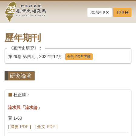
中
跳
到
取消列印
列印
央
主
要
研
內
容
歷年期刊
究
區
塊
《臺灣史研究》：
院-
第29卷 第四期 , 2022年12月
全刊 PDF 下載
臺
灣
研究論著
史
杜正勝：
研
流求與「流求論」
究
頁 1-69
所-
[ 摘要 PDF ]
[ 全文 PDF ]