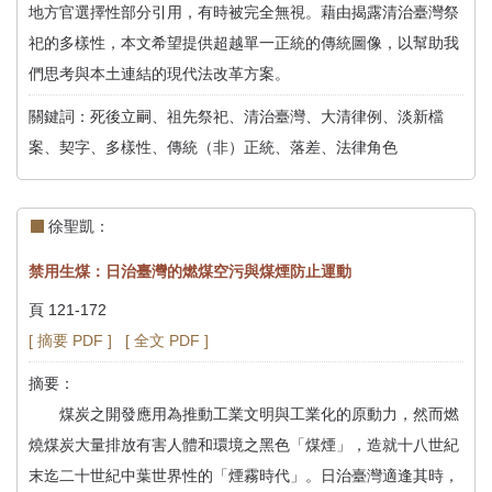
地方官選擇性部分引用，有時被完全無視。藉由揭露清治臺灣祭
祀的多樣性，本文希望提供超越單一正統的傳統圖像，以幫助我
們思考與本土連結的現代法改革方案。
關鍵詞：死後立嗣、祖先祭祀、清治臺灣、大清律例、淡新檔
案、契字、多樣性、傳統（非）正統、落差、法律角色
徐聖凱：
禁用生煤：日治臺灣的燃煤空污與煤煙防止運動
頁 121-172
[ 摘要 PDF ]
[ 全文 PDF ]
摘要：
煤炭之開發應用為推動工業文明與工業化的原動力，然而燃
燒煤炭大量排放有害人體和環境之黑色「煤煙」，造就十八世紀
末迄二十世紀中葉世界性的「煙霧時代」。日治臺灣適逢其時，