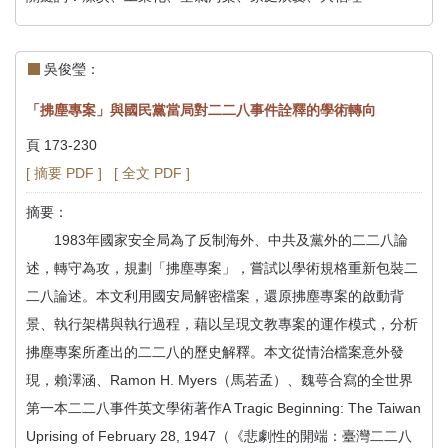
吳俊瑩：
「拂塵專案」與國民黨當局對二二八事件詮釋的學術轉向
頁 173-230
[ 摘要 PDF ]
[ 全文 PDF ]
摘要：
1983年國家安全局為了反制海外、中共及黨外的二二八論
述，轉守為攻，規劃「拂塵專案」，嘗試以學術規格重新包裝二
二八論述。本文利用國安局解密檔案，還原拂塵專案的啟動背
景、執行架構與執行過程，藉以呈現文教專案的運作模式，分析
拂塵專案所產出的二二八的歷史解釋。本文從情治檔案意外發
現，賴澤涵、Ramon H. Myers（馬若孟）、魏萼合寫的全世界
第一本二二八事件英文學術著作A Tragic Beginning: The Taiwan
Uprising of February 28, 1947（《悲劇性的開端：臺灣二二八