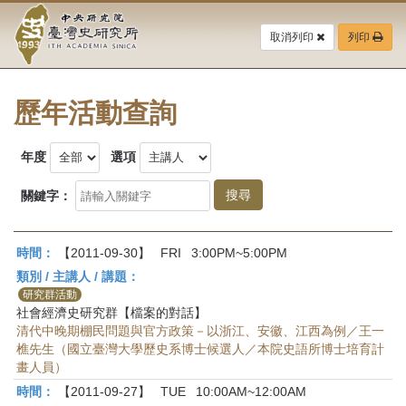
中
跳
到
取消列印
列印
央
主
要
研
內
容
歷年活動查詢
究
區
塊
院-
年度
選項
臺
關鍵字：
灣
時間：
【2011-09-30】
FRI
3:00PM~5:00PM
史
類別 / 主講人 / 講題：
研
研究群活動
社會經濟史研究群【檔案的對話】
究
清代中晚期棚民問題與官方政策－以浙江、安徽、江西為例／王一
樵先生（國立臺灣大學歷史系博士候選人／本院史語所博士培育計
所-
畫人員）
時間：
【2011-09-27】
TUE
10:00AM~12:00AM