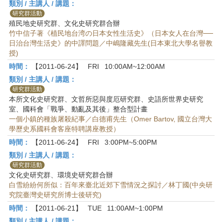
類別 / 主講人 / 講題：
研究群活動
殖民地史研究群、文化史研究群合辦
竹中信子著《植民地台湾の日本女性生活史》（日本女人在台灣──
日治台灣生活史》的中譯問題／中嶋隆藏先生(日本東北大學名譽教
授)
時間：
【2011-06-24】
FRI
10:00AM~12:00AM
類別 / 主講人 / 講題：
研究群活動
本所文化史研究群、文哲所惡與度厄研究群、史語所世界史研究
室、國科會「戰爭、動亂及其後」整合型計畫
一個小鎮的種族屠殺紀事／白德甫先生（Omer Bartov, 國立台灣大
學歷史系國科會客座特聘講座教授）
時間：
【2011-06-24】
FRI
3:00PM~5:00PM
類別 / 主講人 / 講題：
研究群活動
文化史研究群、環境史研究群合辦
白雪紛紛何所似：百年來臺北近郊下雪情況之探討／林丁國(中央研
究院臺灣史研究所博士後研究)
時間：
【2011-06-21】
TUE
11:00AM~1:00PM
類別 / 主講人 / 講題：