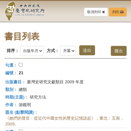
中
跳
到
取消列印
列印
央
主
要
研
內
容
書目列表
究
區
塊
院-
排序：
方式：
臺
勾選：
灣
編號：
21
出版書目：
臺灣史研究文獻類目 2009 年度
史
類別：
總類
研
時期(主題)：
研究方法
作者：
游鑑明
究
題名 (點擊閱讀)：
所-
《她們的聲音：從近代中國女性的歷史記憶談起》，臺北：五南，
2009。