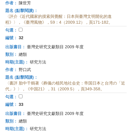
作者：
陳世芳
題名 (點擊閱讀)：
〈評介《近代國家的摸索與覺醒：日本與臺灣文明開化的進
程》〉，《臺灣風物》，59：4（2009.12），頁171-182。
勾選：
編號：
32
出版書目：
臺灣史研究文獻類目 2009 年度
類別：
總類
時期(主題)：
研究方法
作者：
野口武
題名 (點擊閱讀)：
〈書評 胎中千鶴著《葬儀の植民地社会史：帝国日本と台湾の「近
代」》〉，《中国21》，31（2009.5），頁349-358。
勾選：
編號：
33
出版書目：
臺灣史研究文獻類目 2009 年度
類別：
總類
時期(主題)：
研究方法