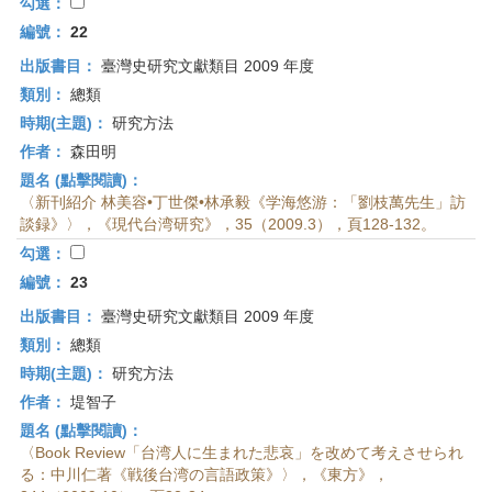
首
勾選：
頁
編號：
22
出版書目：
臺灣史研究文獻類目 2009 年度
類別：
總類
時期(主題)：
研究方法
作者：
森田明
題名 (點擊閱讀)：
〈新刊紹介 林美容•丁世傑•林承毅《学海悠游：「劉枝萬先生」訪
談録》〉，《現代台湾研究》，35（2009.3），頁128-132。
勾選：
編號：
23
出版書目：
臺灣史研究文獻類目 2009 年度
類別：
總類
時期(主題)：
研究方法
作者：
堤智子
題名 (點擊閱讀)：
〈Book Review「台湾人に生まれた悲哀」を改めて考えさせられ
る：中川仁著《戦後台湾の言語政策》〉，《東方》，