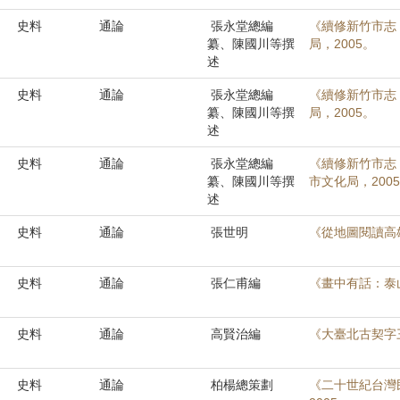
史料
通論
張永堂總編
《續修新竹市志
纂、陳國川等撰
局，2005。
述
史料
通論
張永堂總編
《續修新竹市志
纂、陳國川等撰
局，2005。
述
史料
通論
張永堂總編
《續修新竹市志
纂、陳國川等撰
市文化局，200
述
史料
通論
張世明
《從地圖閱讀高
史料
通論
張仁甫編
《畫中有話：泰
史料
通論
高賢治編
《大臺北古契字
史料
通論
柏楊總策劃
《二十世紀台灣