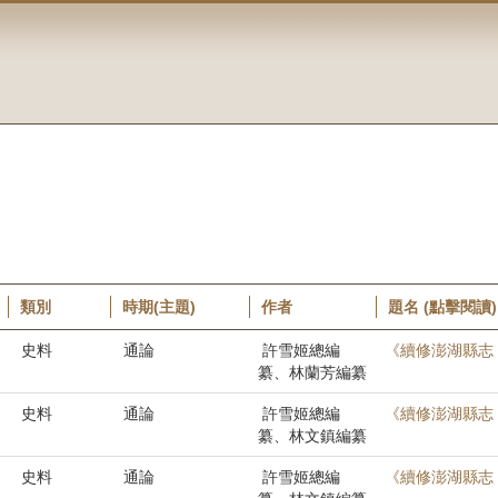
類別
時期(主題)
作者
題名 (點擊閱讀)
史料
通論
許雪姬總編
《續修澎湖縣志
纂、林蘭芳編纂
史料
通論
許雪姬總編
《續修澎湖縣志
纂、林文鎮編纂
史料
通論
許雪姬總編
《續修澎湖縣志