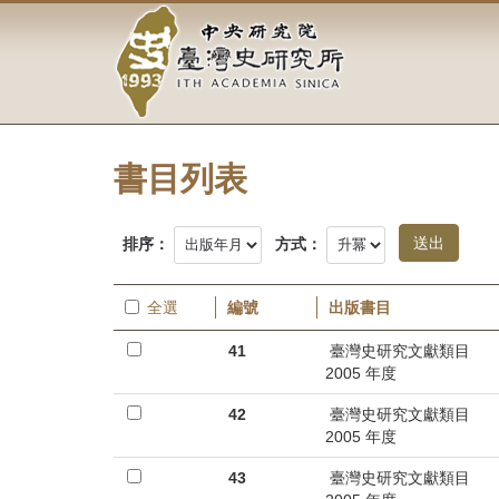
中
跳
到
央
主
要
研
內
容
究
區
塊
書目列表
院-
臺
排序：
方式：
灣
全選
編號
出版書目
史
41
臺灣史研究文獻類目
研
2005 年度
究
42
臺灣史研究文獻類目
2005 年度
所-
43
臺灣史研究文獻類目