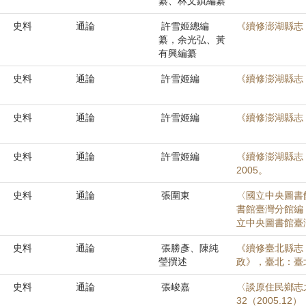
纂、林文鎮編纂
史料
通論
許雪姬總編
《續修澎湖縣志
纂，余光弘、黃
有興編纂
史料
通論
許雪姬編
《續修澎湖縣志
史料
通論
許雪姬編
《續修澎湖縣志
史料
通論
許雪姬編
《續修澎湖縣志
2005。
史料
通論
張圍東
〈國立中央圖書
書館臺灣分館編
立中央圖書館臺灣分
史料
通論
張勝彥、陳純
《續修臺北縣志
瑩撰述
政》，臺北：臺北
史料
通論
張峻嘉
〈談原住民鄉志
32（2005.12）