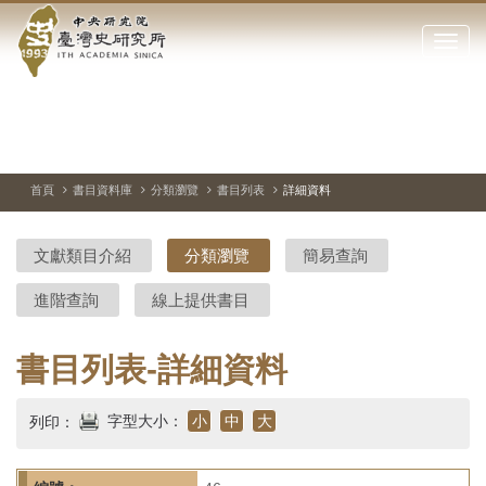
中
跳
到
點
央
主
擊
要
開
研
內
啟
容
或
究
切
上
下
主
區
換
一
一
圖
關
暫
張
張
連
塊
閉
停、
圖
圖
結
院-
播
片
片
首頁
書目資料庫
分類瀏覽
書目列表
詳細資料
網
放
站
臺
主
文獻類目介紹
分類瀏覽
簡易查詢
要
灣
選
進階查詢
線上提供書目
單
史
研
書目列表-詳細資料
究
字型大小：
小
中
大
列印：
所-