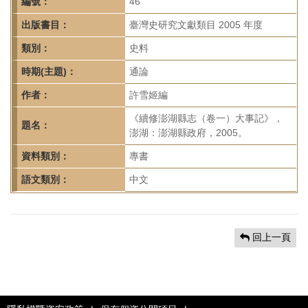
首
編號：
46
頁
出版書目：
臺灣史研究文獻類目 2005 年度
類別：
史料
時期(主題)：
通論
作者：
許雪姬編
《續修澎湖縣志（卷一）大事記》，
題名：
澎湖：澎湖縣政府，2005。
資料類別：
專書
語文類別：
中文
回上一頁