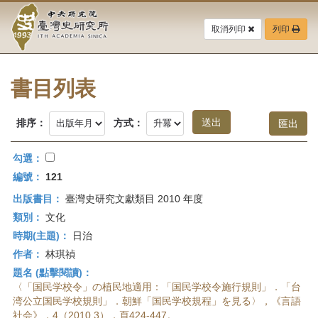
中
跳
到
取消列印
列印
央
主
要
研
內
容
書目列表
究
區
塊
院-
排序：
方式：
臺
勾選：
灣
編號：
121
出版書目：
臺灣史研究文獻類目 2010 年度
史
類別：
文化
研
時期(主題)：
日治
作者：
林琪禎
究
題名 (點擊閱讀)：
所-
〈「国民学校令」の植民地適用：「国民学校令施行規則」．「台
湾公立国民学校規則」．朝鮮「国民学校規程」を見る〉，《言語
社会》，4（2010.3），頁424-447。