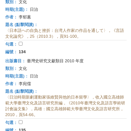
類別：
文化
時期(主題)：
日治
作者：
李郁蕙
題名 (點擊閱讀)：
〈日本語への自負と挫折：台湾人作家の作品を通して〉，《言語
文化論究》，25（2010.3），頁91-100。
勾選：
編號：
134
出版書目：
臺灣史研究文獻類目 2010 年度
類別：
文化
時期(主題)：
日治
作者：
李宛儒
題名 (點擊閱讀)：
〈日治時期新劇運動家張維賢與他的日本留學〉，收入國立高雄師
範大學臺灣文化及語言研究所編，《2010年臺灣文化及語言學術研
討會論文集》，高雄：國立高雄師範大學臺灣文化及語言研究所，
2010，頁54-66。
勾選：
編號：
135