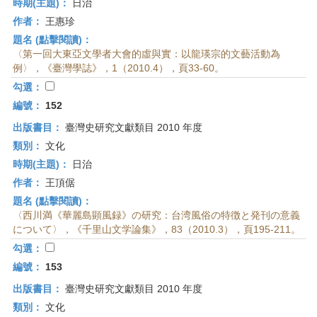
時期(主題)：
日治
作者：
王惠珍
題名 (點擊閱讀)：
〈第一回大東亞文學者大會的虛與實：以龍瑛宗的文藝活動為
例〉，《臺灣學誌》，1（2010.4），頁33-60。
勾選：
編號：
152
出版書目：
臺灣史研究文獻類目 2010 年度
類別：
文化
時期(主題)：
日治
作者：
王頂倨
題名 (點擊閱讀)：
〈西川満《華麗島顕風録》の研究：台湾風俗の特徴と発刊の意義
について〉，《千里山文学論集》，83（2010.3），頁195-211。
勾選：
編號：
153
出版書目：
臺灣史研究文獻類目 2010 年度
類別：
文化