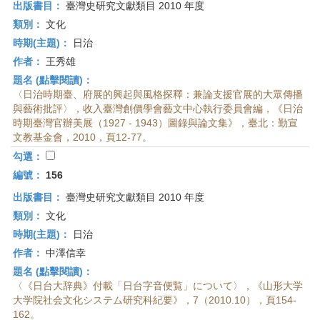
出版書目：
臺灣史研究文獻類目 2010 年度
類別：
文化
時期(主題)：
日治
作者：
王秀雄
題名 (點擊閱讀)：
〈日治時期臺、府展的興起與風格探釋：兼論支援官展的大眾傳播
與藝術批評〉，收入臺灣創價學會藝文中心執行委員會編，《日治
時期臺灣官辦美展（1927 - 1943）圖錄與論文集》，臺北：勤宣
文教基金會，2010，頁12-77。
勾選：
編號：
156
出版書目：
臺灣史研究文獻類目 2010 年度
類別：
文化
時期(主題)：
日治
作者：
中澤信幸
題名 (點擊閱讀)：
〈《日台大辞典》付載「日台字音便覧」について〉，《山形大学
大学院社会文化システム研究科紀要》，7（2010.10），頁154-
162。