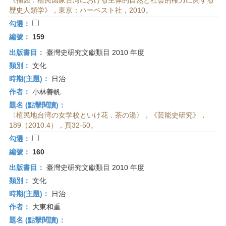
《捕囚：植民国家台湾における主体的自然と社会的権力に関する
歴史人類学》，東京：ハーベスト社，2010。
勾選：
編號：
159
出版書目：
臺灣史研究文獻類目 2010 年度
類別：
文化
時期(主題)：
日治
作者：
小林善帆
題名 (點擊閱讀)：
〈植民地台湾の女学校といけ花．茶の湯〉，《芸能史研究》，
189（2010.4），頁32-50。
勾選：
編號：
160
出版書目：
臺灣史研究文獻類目 2010 年度
類別：
文化
時期(主題)：
日治
作者：
大東和重
題名 (點擊閱讀)：