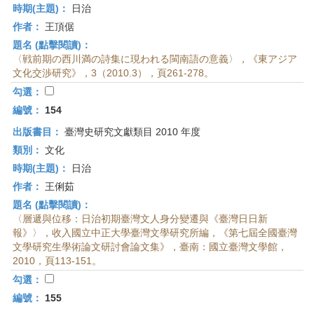
時期(主題)：
日治
作者：
王頂倨
題名 (點擊閱讀)：
〈戦前期の西川満の詩集に現われる閩南語の意義〉，《東アジア
文化交渉研究》，3（2010.3），頁261-278。
勾選：
編號：
154
出版書目：
臺灣史研究文獻類目 2010 年度
類別：
文化
時期(主題)：
日治
作者：
王俐茹
題名 (點擊閱讀)：
〈層遞與位移：日治初期臺灣文人身分變遷與《臺灣日日新
報》〉，收入國立中正大學臺灣文學研究所編，《第七屆全國臺灣
文學研究生學術論文研討會論文集》，臺南：國立臺灣文學館，
2010，頁113-151。
勾選：
編號：
155