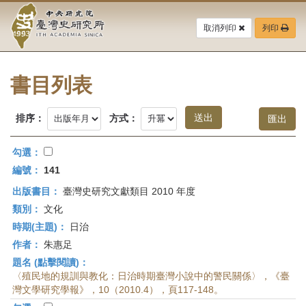
中
跳
到
取消列印
列印
央
主
要
研
內
容
書目列表
究
區
塊
院-
排序：
方式：
臺
勾選：
灣
編號：
141
出版書目：
臺灣史研究文獻類目 2010 年度
史
類別：
文化
研
時期(主題)：
日治
作者：
朱惠足
究
題名 (點擊閱讀)：
所-
〈殖民地的規訓與教化：日治時期臺灣小說中的警民關係〉，《臺
灣文學研究學報》，10（2010.4），頁117-148。