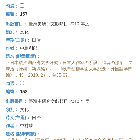
勾選：
編號：
157
出版書目：
臺灣史研究文獻類目 2010 年度
類別：
文化
時期(主題)：
日治
作者：
中島利郎
題名 (點擊閱讀)：
〈日本統治期台湾文学研究：日本人作家の系譜—詩魂の漂泊．長
崎浩（帰郷．新潟編）〉，《岐阜聖徳学園大学紀要：外国語学部
編》，49（2010. 2），頁55-67。
勾選：
編號：
158
出版書目：
臺灣史研究文獻類目 2010 年度
類別：
文化
時期(主題)：
日治
作者：
中村勝
題名 (點擊閱讀)：