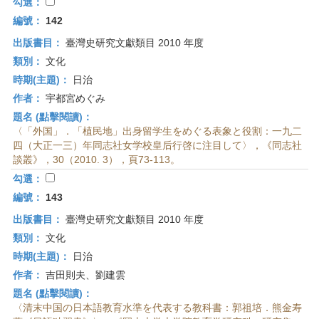
首
勾選：
頁
編號：
142
出版書目：
臺灣史研究文獻類目 2010 年度
類別：
文化
時期(主題)：
日治
作者：
宇都宮めぐみ
題名 (點擊閱讀)：
〈「外国」．「植民地」出身留学生をめぐる表象と役割：一九二
四（大正一三）年同志社女学校皇后行啓に注目して〉，《同志社
談叢》，30（2010. 3），頁73-113。
勾選：
編號：
143
出版書目：
臺灣史研究文獻類目 2010 年度
類別：
文化
時期(主題)：
日治
作者：
吉田則夫、劉建雲
題名 (點擊閱讀)：
〈清末中国の日本語教育水準を代表する教科書：郭祖培．熊金寿