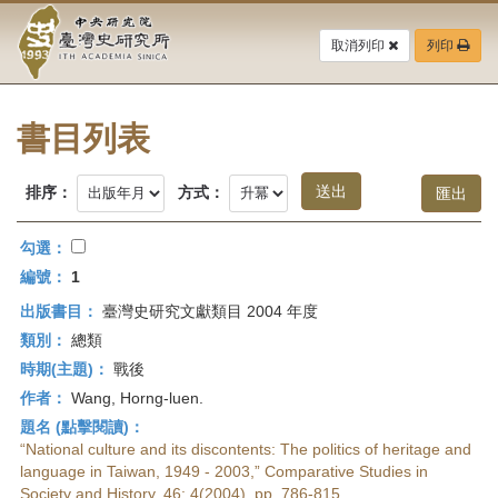
中
跳
到
取消列印
列印
央
主
要
研
內
容
書目列表
究
區
塊
院-
排序：
方式：
臺
勾選：
灣
編號：
1
出版書目：
臺灣史研究文獻類目 2004 年度
史
類別：
總類
研
時期(主題)：
戰後
作者：
Wang, Horng-luen.
究
題名 (點擊閱讀)：
所-
“National culture and its discontents: The politics of heritage and
language in Taiwan, 1949 - 2003,” Comparative Studies in
Society and History, 46: 4(2004), pp. 786-815.