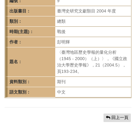
首
編號：
9
頁
出版書目：
臺灣史研究文獻類目 2004 年度
類別：
總類
時期(主題)：
戰後
作者：
彭明輝
〈臺灣地區歷史學報的量化分析
（1945 - 2000）（上）〉，《國立政
題名：
治大學歷史學報》，21（2004.5），
頁193-234。
資料類別：
期刊
語文類別：
中文
回上一頁