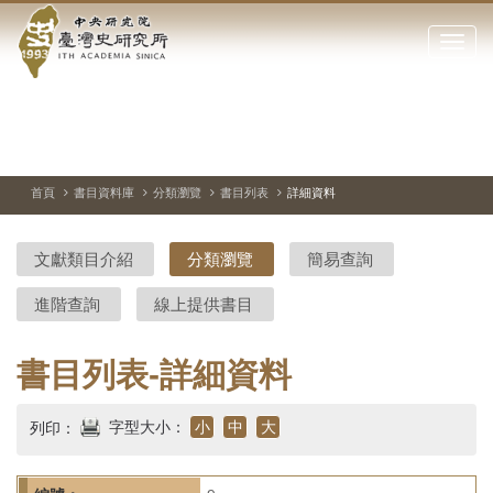
中
跳
到
點
央
主
擊
要
開
研
內
啟
容
或
究
切
上
下
主
區
換
一
一
圖
關
暫
張
張
連
塊
閉
停、
圖
圖
結
院-
播
片
片
首頁
書目資料庫
分類瀏覽
書目列表
詳細資料
網
放
站
臺
主
文獻類目介紹
分類瀏覽
簡易查詢
要
灣
選
進階查詢
線上提供書目
單
史
研
書目列表-詳細資料
究
字型大小：
小
中
大
列印：
所-