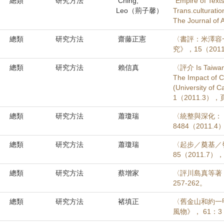
總類
研究方法
Ching,
“Empire of Text
Leo（荊子馨）
Trans.culturati
The Journal of A
總類
研究方法
齋藤正憲
〈書評：米澤容
究》，15（2011
總類
研究方法
賴信真
〈評介 Is Taiwan 
The Impact of C
(University o
1（2011.3），頁
總類
研究方法
蕭瓊瑞
〈統整與深化：
8484（2011.4
總類
研究方法
蕭瓊瑞
〈起步／奠基／
85（2011.7），
總類
研究方法
蔡增家
〈評川島真等著《
257-262。
總類
研究方法
褚填正
〈舊金山和約一
風物》， 61：3（