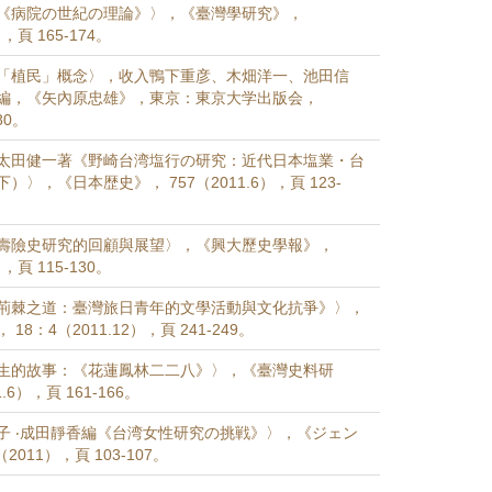
《病院の世紀の理論》〉，《臺灣學研究》，
），頁 165-174。
「植民」概念〉，收入鴨下重彦、木畑洋一、池田信
編，《矢內原忠雄》，東京：東京大学出版会，
80。
太田健一著《野崎台湾塩行の研究：近代日本塩業・台
〉，《日本歴史》， 757（2011.6），頁 123-
壽險史研究的回顧與展望〉，《興大歷史學報》，
），頁 115-130。
荊棘之道：臺灣旅日青年的文學活動與文化抗爭》〉，
8：4（2011.12），頁 241-249。
生的故事：《花蓮鳳林二二八》〉，《臺灣史料研
.6），頁 161-166。
子 ‧成田靜香編《台湾女性研究の挑戦》〉，《ジェン
011），頁 103-107。