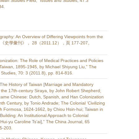
iwan Studies Field,” Issues and Studies, 47:3
34.
ography: An Overview of Differing Viewpoints from the
11,” 《史學彙刊》， 28（2011.12），頁 177-207。
onization: The Role of Medical Practices and Policies
Taiwan, 1895-1945, by Michael Shiyung Liu,” The
 Studies, 70: 3 (2011.8), pp. 814-816.
The History of Taiwan [Marriage and Mandatory
the 17th-century Siraya, by John Robert Shepherd;
ame Chinese: Dutch, Spanish, and Han Colonization
th Century, by Tonio Andrade; The Colonial ‘Civilizing
ch Formosa, 1624-1662, by Chiou Hsin-hui; Taiwan in
uilding: An Institutional Approach to Colonial
Hui-yu Caroline Ts’ai],” The China Journal, 65
95-203.