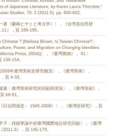
s in Motion: Chinese, Korean, and Taiwanese
ons of Japanese Literature, by Karen Laura Thornber,”
sian Studies, 70: 2 (2011.5), pp. 600-602.
一著《蘭嶼とヤミと考古学》〉，《台湾原住民研
.11），頁 189-195。
Chinese ? [Melissa Brown, Is Taiwan Chinese? :
ulture, Power, and Migration on Changing Identities
f California Press, 2004)]〉，《臺灣風物》， 61：
 139-154。
 2009年臺灣美術史研究概況〉，《臺灣美術》，
），頁 4-33。
發展：臺灣美術研究的回顧與現況〉，《臺灣美術》，
頁 68-81。
日台関係史： 1945-2008》〉，《臺灣史研究》，頁
甲子：持續爭論中的臺灣國際地位研究回顧〉，《臺灣
2011.9），頁 145-179。