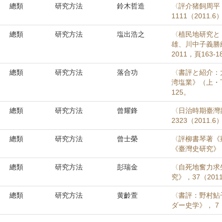
總類
研究方法
鈴木哲造
〈評介猪飼周平
1111（2011.6
總類
研究方法
塩出浩之
〈植民地研究と
雄、川中子義勝
2011，頁163-1
總類
研究方法
落合功
〈書評と紹介：
湾塩業》（上・下）
125。
總類
研究方法
曾耀鋒
〈日治時期臺灣
2323（2011.6
總類
研究方法
曾士榮
〈評柳書琴著《
《臺灣史研究》， 1
總類
研究方法
彭瑞金
〈自死地奮力求
究》，37（2011
總類
研究方法
黄齡萱
〈書評：野村鮎
ダー史学》， 7（2