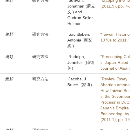
總類
研究方法
Sullivan,
“Mapping the Ta
Jonathan (蘇立
(2011.9), pp. 7-
文 ) and
Gudrun Seiler-
Holmer
總類
研究方法
Sachtleben,
“Taiwan Histori
Antonia (商安
1970s to 20
妮 )
總類
研究方法
Rudolph,
“Prescribing Col
Jennifer（陸德
in Japan-Ruled 
芙）
Journal of Asian
總類
研究方法
Jacobs, J.
“Review Essay: 
Bruce（家博）
Abortion among 
How Taiwan Bec
in the Seventeen
Process’ in Dut
Japan’s Empire B
Engineering, by 
(2011.1), pp. 1