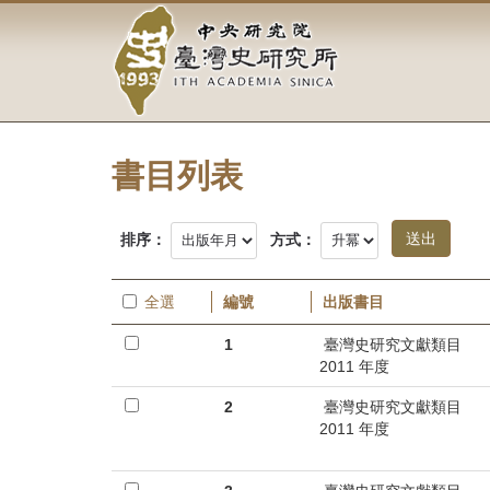
中
跳
到
央
主
要
研
內
容
究
區
塊
書目列表
院-
臺
排序：
方式：
灣
全選
編號
出版書目
史
1
臺灣史研究文獻類目
研
2011 年度
究
2
臺灣史研究文獻類目
2011 年度
所-