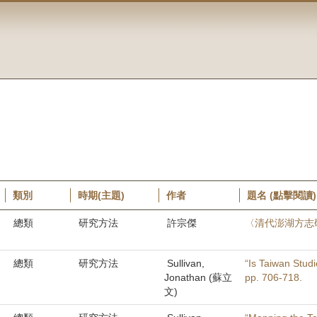
類別
時期(主題)
作者
題名 (點擊閱讀)
總類
研究方法
許宗傑
〈清代澎湖方志
總類
研究方法
Sullivan,
“Is Taiwan Studi
Jonathan (蘇立
pp. 706-718.
文)