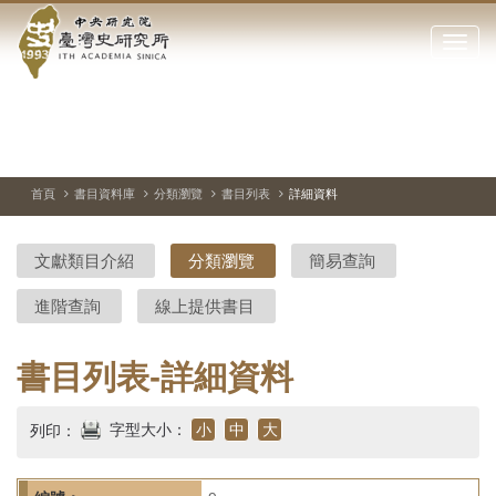
中
跳
到
點
央
主
擊
要
開
研
內
啟
容
或
究
切
上
下
主
區
換
一
一
圖
關
暫
張
張
連
塊
閉
停、
圖
圖
結
院-
播
片
片
首頁
書目資料庫
分類瀏覽
書目列表
詳細資料
網
放
站
臺
主
文獻類目介紹
分類瀏覽
簡易查詢
要
灣
選
進階查詢
線上提供書目
單
史
研
書目列表-詳細資料
究
字型大小：
小
中
大
列印：
所-