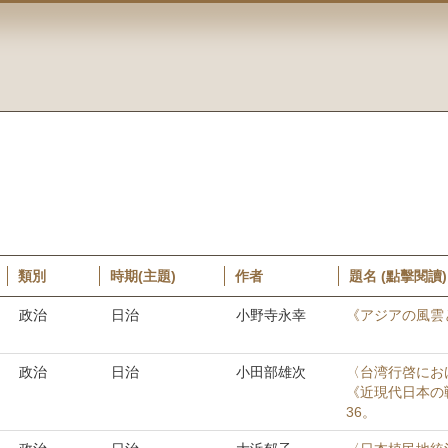
類別
時期(主題)
作者
題名 (點擊閱讀)
政治
日治
小野寺永幸
《アジアの風雲
政治
日治
小田部雄次
〈台湾行啓にお
《近現代日本の戦
36。