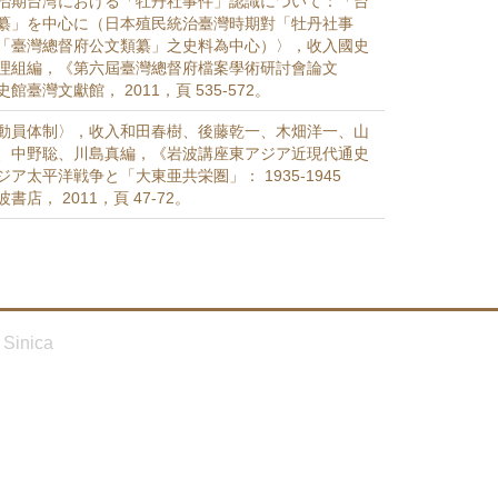
治期台湾における「牡丹社事件」認識について：「台
纂」を中心に（日本殖民統治臺灣時期對「牡丹社事
「臺灣總督府公文類纂」之史料為中心）〉，收入國史
理組編，《第六屆臺灣總督府檔案學術研討會論文
臺灣文獻館， 2011，頁 535-572。
動員体制〉，收入和田春樹、後藤乾一、木畑洋一、山
、中野聡、川島真編，《岩波講座東アジア近現代通史
ア太平洋戦争と「大東亜共栄圏」： 1935-1945
店， 2011，頁 47-72。
Sinica