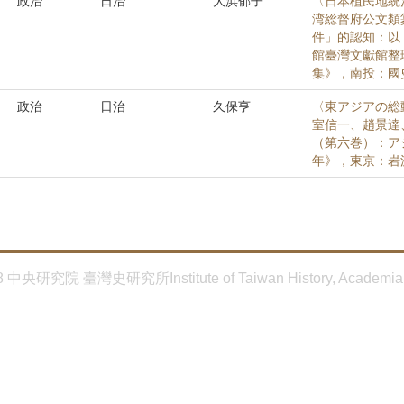
政治
日治
大浜郁子
〈日本植民地統
湾総督府公文類
件」的認知：以
館臺灣文獻館整
集》，南投：國史館
政治
日治
久保亨
〈東アジアの総
室信一、趙景達
（第六巻）：アジ
年》，東京：岩波書
8 中央研究院 臺灣史研究所Institute of Taiwan History, Academia 