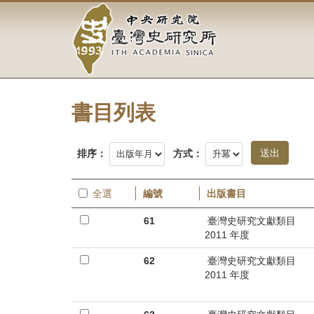
中
跳
到
央
主
要
研
內
容
究
區
塊
書目列表
院-
臺
排序：
方式：
灣
全選
編號
出版書目
史
61
臺灣史研究文獻類目
研
2011 年度
究
62
臺灣史研究文獻類目
2011 年度
所-