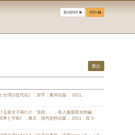
取消列印
列印
と台湾の近代化》，岩手：奥州出版， 2011。
ける皇太子裕仁の「笑顔」〉，收入粟屋憲太郎編，
争と平和》，東京：現代史料出版， 2011，頁 3-