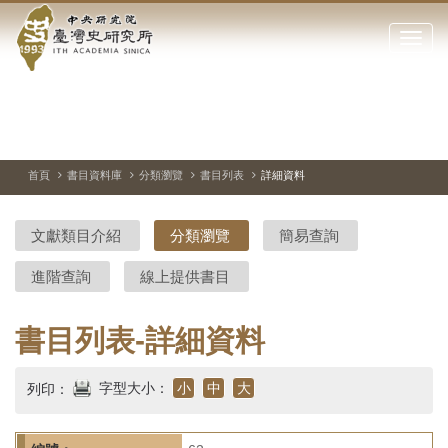
中
跳
到
點
央
主
擊
要
開
研
內
啟
容
或
究
切
上
下
主
區
換
一
一
圖
關
暫
張
張
連
塊
閉
停、
圖
圖
結
院-
播
片
片
首頁
書目資料庫
分類瀏覽
書目列表
詳細資料
網
放
站
臺
主
文獻類目介紹
分類瀏覽
簡易查詢
要
灣
選
進階查詢
線上提供書目
單
史
研
書目列表-詳細資料
究
字型大小：
小
中
大
列印：
所-