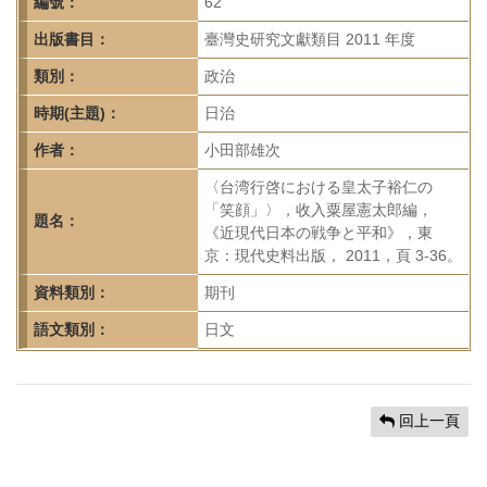
首
編號：
62
頁
出版書目：
臺灣史研究文獻類目 2011 年度
類別：
政治
時期(主題)：
日治
作者：
小田部雄次
〈台湾行啓における皇太子裕仁の
「笑顔」〉，收入粟屋憲太郎編，
題名：
《近現代日本の戦争と平和》，東
京：現代史料出版， 2011，頁 3-36。
資料類別：
期刊
語文類別：
日文
回上一頁