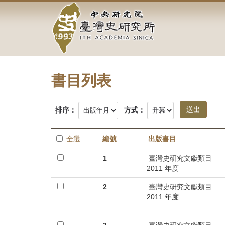
中
跳
到
央
主
要
研
內
容
究
區
塊
書目列表
院-
臺
排序：
方式：
灣
全選
編號
出版書目
史
1
臺灣史研究文獻類目
研
2011 年度
究
2
臺灣史研究文獻類目
2011 年度
所-