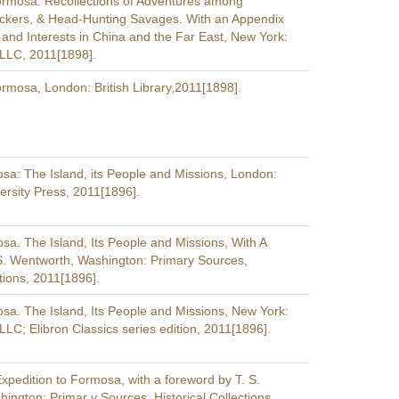
ormosa. Recollections of Adventures among
ckers, & Head-Hunting Savages. With an Appendix
y and Interests in China and the Far East, New York:
LLC, 2011[1898].
ormosa, London: British Library,2011[1898].
a: The Island, its People and Missions, London:
rsity Press, 2011[1896].
a. The Island, Its People and Missions, With A
. Wentworth, Washington: Primary Sources,
ctions, 2011[1896].
a. The Island, Its People and Missions, New York:
LC; Elibron Classics series edition, 2011[1896].
pedition to Formosa, with a foreword by T. S.
ington: Primar y Sources, Historical Collections,