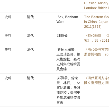
Russian Tartary 
London: British 
史料
清代
Bax, Bonham
The Eastern Sea
Ward
in China, Japan
2011[1875].
史料
清代
謝維倫
〈時代顯影：《
究》，38（2011
史料
清代
薛紹元總纂、
《清代臺灣方志彙
王國瑞纂修、楊
歷史博物館，20
永彬點校、臺灣
史料集成編輯委
員會編
史料
清代
鄭鵬雲、曾逢
《清代臺灣方志
辰、林百川、林
國立臺灣歷史博物
露結纂輯，詹雅
能點校，臺灣史
料集成編輯委員
會編