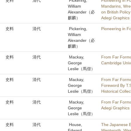
史料
清代
Pickering,
Pioneering in F
William
Mandarins, Wre
Alexander（必
on British Polic
麒麟）
Adegi Graphics 
史料
清代
Pickering,
Pioneering in F
William
Alexander（必
麒麟）
史料
清代
Mackay,
From Far Formos
George
Cambridge Unive
Leslie（馬偕）
史料
清代
Mackay,
From Far Formos
George
Foreword By T.S
Leslie（馬偕）
Historical Colle
史料
清代
Mackay,
From Far Formos
George
Adegi Graphics L
Leslie（馬偕）
史料
清代
House,
The Japanese Ex
Edward
Wentworth, Wash