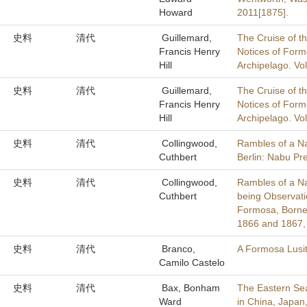
Howard
2011[1875].
史料
清代
Guillemard,
The Cruise of 
Francis Henry
Notices of Form
Hill
Archipelago. Vo
史料
清代
Guillemard,
The Cruise of 
Francis Henry
Notices of Form
Hill
Archipelago. Vo
史料
清代
Collingwood,
Rambles of a Na
Cuthbert
Berlin: Nabu Pr
史料
清代
Collingwood,
Rambles of a Na
Cuthbert
being Observati
Formosa, Borneo
1866 and 1867, 
史料
清代
Branco,
A Formosa Lusit
Camilo Castelo
史料
清代
Bax, Bonham
The Eastern Sea
Ward
in China, Japan