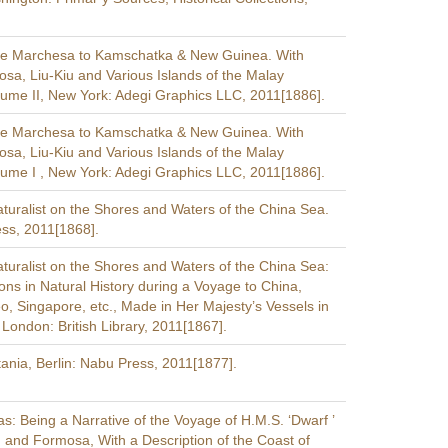
the Marchesa to Kamschatka & New Guinea. With
osa, Liu-Kiu and Various Islands of the Malay
lume II, New York: Adegi Graphics LLC, 2011[1886].
the Marchesa to Kamschatka & New Guinea. With
osa, Liu-Kiu and Various Islands of the Malay
lume I , New York: Adegi Graphics LLC, 2011[1886].
turalist on the Shores and Waters of the China Sea.
ess, 2011[1868].
turalist on the Shores and Waters of the China Sea:
ons in Natural History during a Voyage to China,
, Singapore, etc., Made in Her Majesty’s Vessels in
London: British Library, 2011[1867].
ania, Berlin: Nabu Press, 2011[1877].
s: Being a Narrative of the Voyage of H.M.S. ‘Dwarf ’
, and Formosa, With a Description of the Coast of