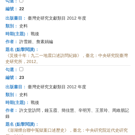
首
勾選：
頁
編號：
22
出版書目：
臺灣史研究文獻類目 2012 年度
類別：
史料
時期(主題)：
戰後
作者：
許雪姬、詹素娟編
題名 (點擊閱讀)：
《災後十年：九二一地震口述訪問紀錄》，臺北：中央研究院臺灣
史研究所，2012。
勾選：
編號：
23
出版書目：
臺灣史研究文獻類目 2012 年度
類別：
史料
時期(主題)：
戰後
作者：
許文堂訪問，鐘玉霞、簡佳慧、辛明芳、王景玲、周維朋記
錄
題名 (點擊閱讀)：
《澎湖煙台聯中冤獄案口述歷史》，臺北：中央硏究院近代史硏究