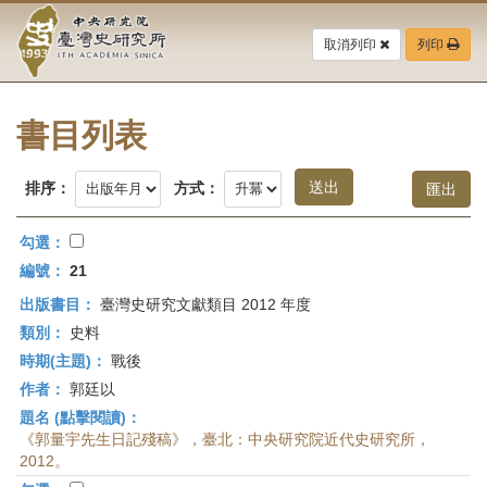
中
跳
到
取消列印
列印
央
主
要
研
內
容
書目列表
究
區
塊
院-
排序：
方式：
臺
勾選：
灣
編號：
21
出版書目：
臺灣史研究文獻類目 2012 年度
史
類別：
史料
研
時期(主題)：
戰後
作者：
郭廷以
究
題名 (點擊閱讀)：
所-
《郭量宇先生日記殘稿》，臺北：中央研究院近代史研究所，
2012。