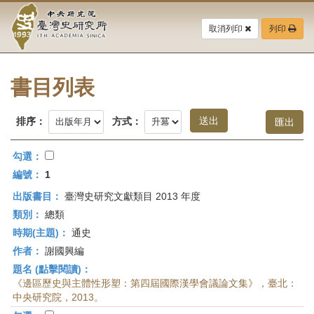
中
跳
到
取消列印
列印
央
主
要
研
內
容
書目列表
究
區
塊
院-
排序：
方式：
臺
勾選：
灣
編號：
1
出版書目：
臺灣史研究文獻類目 2013 年度
史
類別：
總類
研
時期(主題)：
通史
作者：
謝國興編
究
題名 (點擊閱讀)：
所-
《邊區歷史與主體性形塑：第四屆國際漢學會議論文集》，臺北：
中央研究院，2013。