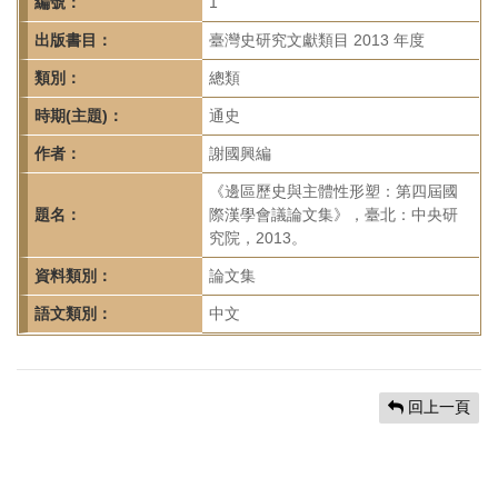
首
編號：
1
頁
出版書目：
臺灣史研究文獻類目 2013 年度
類別：
總類
時期(主題)：
通史
作者：
謝國興編
《邊區歷史與主體性形塑：第四屆國
題名：
際漢學會議論文集》，臺北：中央研
究院，2013。
資料類別：
論文集
語文類別：
中文
回上一頁