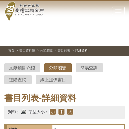
中
跳
到
點
央
主
擊
要
開
研
內
啟
容
或
究
切
上
下
主
區
換
一
一
圖
關
暫
張
張
連
塊
閉
停、
圖
圖
結
院-
播
片
片
首頁
書目資料庫
分類瀏覽
書目列表
詳細資料
網
放
站
臺
主
文獻類目介紹
分類瀏覽
簡易查詢
要
灣
選
進階查詢
線上提供書目
單
史
研
書目列表-詳細資料
究
字型大小：
小
中
大
列印：
所-