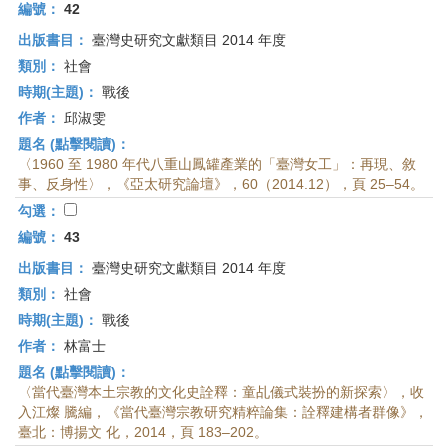
首
編號：
42
頁
出版書目：
臺灣史研究文獻類目 2014 年度
類別：
社會
時期(主題)：
戰後
作者：
邱淑雯
題名 (點擊閱讀)：
〈1960 至 1980 年代八重山鳳罐產業的「臺灣女工」：再現、敘
事、反身性〉，《亞太研究論壇》，60（2014.12），頁 25–54。
勾選：
編號：
43
出版書目：
臺灣史研究文獻類目 2014 年度
類別：
社會
時期(主題)：
戰後
作者：
林富士
題名 (點擊閱讀)：
〈當代臺灣本土宗教的文化史詮釋：童乩儀式裝扮的新探索〉，收
入江燦 騰編，《當代臺灣宗教研究精粹論集：詮釋建構者群像》，
臺北：博揚文 化，2014，頁 183–202。