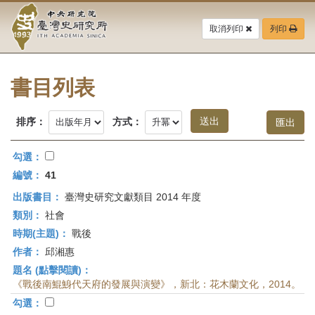
中
跳
到
取消列印
列印
央
主
要
研
內
容
書目列表
究
區
塊
院-
排序：
方式：
臺
勾選：
灣
編號：
41
出版書目：
臺灣史研究文獻類目 2014 年度
史
類別：
社會
研
時期(主題)：
戰後
作者：
邱湘惠
究
題名 (點擊閱讀)：
所-
《戰後南鯤鯓代天府的發展與演變》，新北：花木蘭文化，2014。
勾選：