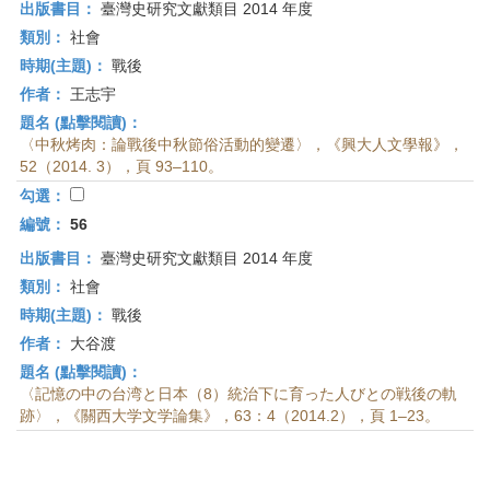
出版書目：
臺灣史研究文獻類目 2014 年度
類別：
社會
時期(主題)：
戰後
作者：
王志宇
題名 (點擊閱讀)：
〈中秋烤肉：論戰後中秋節俗活動的變遷〉，《興大人文學報》，
52（2014. 3），頁 93–110。
勾選：
編號：
56
出版書目：
臺灣史研究文獻類目 2014 年度
類別：
社會
時期(主題)：
戰後
作者：
大谷渡
題名 (點擊閱讀)：
〈記憶の中の台湾と日本（8）統治下に育った人びとの戦後の軌
跡〉，《關西大学文学論集》，63：4（2014.2），頁 1–23。