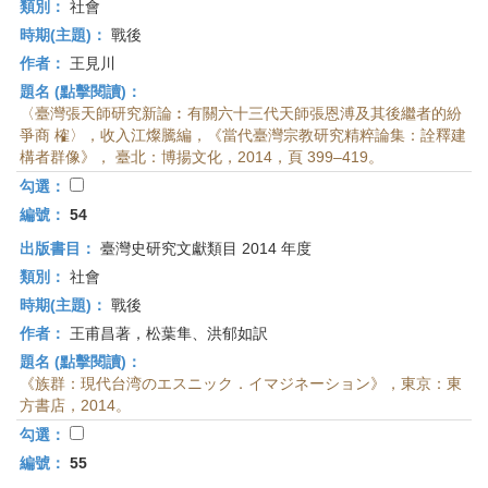
類別：
社會
時期(主題)：
戰後
作者：
王見川
題名 (點擊閱讀)：
〈臺灣張天師研究新論︰有關六十三代天師張恩溥及其後繼者的紛
爭商 榷〉，收入江燦騰編，《當代臺灣宗教研究精粹論集：詮釋建
構者群像》， 臺北：博揚文化，2014，頁 399–419。
勾選：
編號：
54
出版書目：
臺灣史研究文獻類目 2014 年度
類別：
社會
時期(主題)：
戰後
作者：
王甫昌著，松葉隼、洪郁如訳
題名 (點擊閱讀)：
《族群：現代台湾のエスニック．イマジネーション》，東京：東
方書店，2014。
勾選：
編號：
55