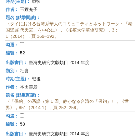
時期(主題)：
戰後
作者：
玉置充子
題名 (點擊閱讀)：
〈タイにおける台湾系華人のコミュニティとネットワーク：「泰
国暹羅 代天宮」を中心に〉，《拓殖大学華僑研究》，3：
1（2014），頁 169–192。
勾選：
編號：
52
出版書目：
臺灣史研究文獻類目 2014 年度
類別：
社會
時期(主題)：
戰後
作者：
本田善彦
題名 (點擊閱讀)：
〈「保釣」の系譜（第 1 回）静かなる台湾の「保釣」〉，《世
界》，851（2014.1），頁 252–259。
勾選：
編號：
53
出版書目：
臺灣史研究文獻類目 2014 年度