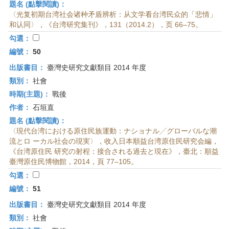
題名 (點擊閱讀)：
〈光复初期台湾社会诸种矛盾辨析：从文学看台湾民众的「悲情」
和认同〉，《台湾研究集刊》，131（2014.2），页 66–75。
勾選：
編號：
50
出版書目：
臺灣史研究文獻類目 2014 年度
類別：
社會
時期(主題)：
戰後
作者：
石垣直
題名 (點擊閱讀)：
〈現代台湾における原住民族運動：ナショナル╱グローバルな潮
流とロ ーカル社会の現実〉，收入日本順益台湾原住民研究会編，
《台湾原住民 研究の射程：接合される過去と現在》，臺北：順益
臺灣原住民博物館，2014，頁 77–105。
勾選：
編號：
51
出版書目：
臺灣史研究文獻類目 2014 年度
類別：
社會