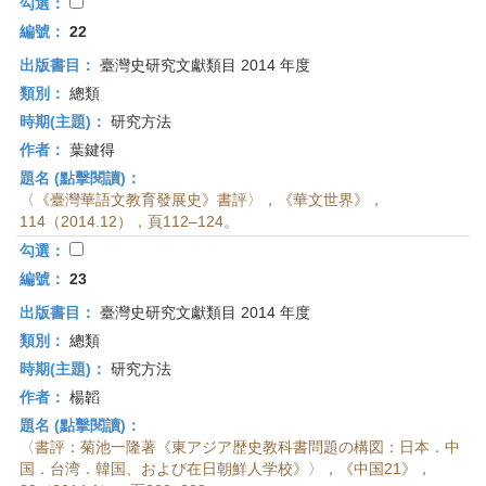
首
勾選：
頁
編號：
22
出版書目：
臺灣史研究文獻類目 2014 年度
類別：
總類
時期(主題)：
研究方法
作者：
葉鍵得
題名 (點擊閱讀)：
〈《臺灣華語文教育發展史》書評〉，《華文世界》，
114（2014.12），頁112–124。
勾選：
編號：
23
出版書目：
臺灣史研究文獻類目 2014 年度
類別：
總類
時期(主題)：
研究方法
作者：
楊韜
題名 (點擊閱讀)：
〈書評：菊池一隆著《東アジア歴史教科書問題の構図：日本．中
国．台湾．韓国、および在日朝鮮人学校》〉，《中国21》，