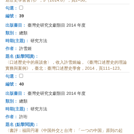
述歷史學會會刊》，5（2014.8），頁2–38。
勾選：
編號：
39
出版書目：
臺灣史研究文獻類目 2014 年度
類別：
總類
時期(主題)：
研究方法
作者：
許雪姬
題名 (點擊閱讀)：
〈口述歷史中的座談會〉，收入許雪姬編，《臺灣口述歷史的理論
實務與案例》，臺北：臺灣口述歷史學會，2014，頁111–123。
勾選：
編號：
40
出版書目：
臺灣史研究文獻類目 2014 年度
類別：
總類
時期(主題)：
研究方法
作者：
許珩
題名 (點擊閱讀)：
〈書評：福田円著《中国外交と台湾：「一つの中国」原則の起