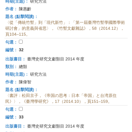
時期(主題)：
研究方法
作者：
陳惠齡
題名 (點擊閱讀)：
〈從「傳統竹塹」到「現代新竹」：「第一屆臺灣竹塹學國際學術
研討會」的意義與省思〉，《竹塹文獻雜誌》，58（2014.12），
頁104–115。
勾選：
編號：
32
出版書目：
臺灣史研究文獻類目 2014 年度
類別：
總類
時期(主題)：
研究方法
作者：
陳偉智
題名 (點擊閱讀)：
〈書評：松田京子，《帝国の思考：日本「帝国」と台湾原住
民》〉，《臺灣學研究》，17（2014.10），頁151–159。
勾選：
編號：
33
出版書目：
臺灣史研究文獻類目 2014 年度