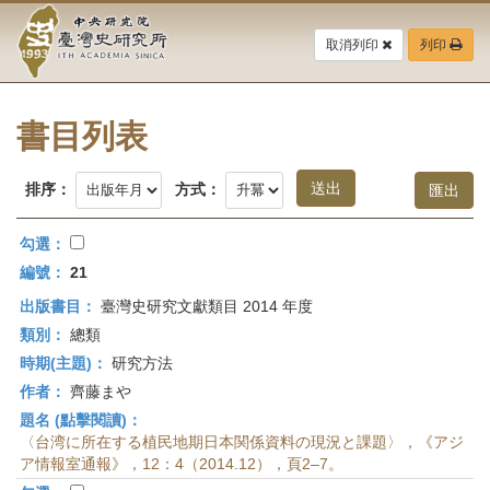
中
跳
到
取消列印
列印
央
主
要
研
內
容
書目列表
究
區
塊
院-
排序：
方式：
臺
勾選：
灣
編號：
21
出版書目：
臺灣史研究文獻類目 2014 年度
史
類別：
總類
研
時期(主題)：
研究方法
作者：
齊藤まや
究
題名 (點擊閱讀)：
所-
〈台湾に所在する植民地期日本関係資料の現況と課題〉，《アジ
ア情報室通報》，12：4（2014.12），頁2–7。