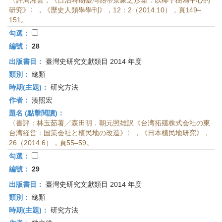
〈評周湘雲，《日治時期臺灣熱帶景象之形塑：以椰子樹為中心的
研究》〉，《歷史人類學學刊》，12：2（2014.10），頁149–
151。
勾選：
編號：
28
出版書目：
臺灣史研究文獻類目 2014 年度
類別：
總類
時期(主題)：
研究方法
作者：
湊照宏
題名 (點擊閱讀)：
〈書評：林玉茹著╱森田明．朝元照雄訳《台湾拓殖株式会社の東
台湾経営：国策会社と植民地の改造》〉，《日本植民地研究》，
26（2014.6），頁55–59。
勾選：
編號：
29
出版書目：
臺灣史研究文獻類目 2014 年度
類別：
總類
時期(主題)：
研究方法