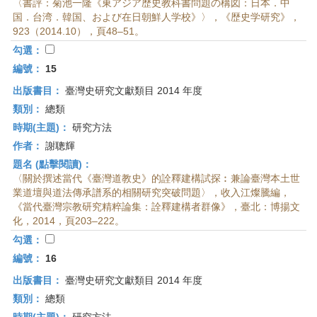
〈書評：菊池一隆《東アジア歴史教科書問題の構図：日本．中
国．台湾．韓国、および在日朝鮮人学校》〉，《歴史学研究》，
923（2014.10），頁48–51。
勾選：
編號：
15
出版書目：
臺灣史研究文獻類目 2014 年度
類別：
總類
時期(主題)：
研究方法
作者：
謝聰輝
題名 (點擊閱讀)：
〈關於撰述當代《臺灣道教史》的詮釋建構試探︰兼論臺灣本土世
業道壇與道法傳承譜系的相關研究突破問題〉，收入江燦騰編，
《當代臺灣宗教研究精粹論集：詮釋建構者群像》，臺北：博揚文
化，2014，頁203–222。
勾選：
編號：
16
出版書目：
臺灣史研究文獻類目 2014 年度
類別：
總類