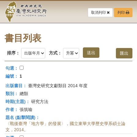
中
跳
到
取消列印
列印
央
主
要
研
內
容
書目列表
究
區
塊
院-
排序：
方式：
臺
勾選：
灣
編號：
1
出版書目：
臺灣史研究文獻類目 2014 年度
史
類別：
總類
研
時期(主題)：
研究方法
作者：
張筑喻
究
題名 (點擊閱讀)：
所-
〈戰後臺灣「地方學」的發展〉，國立東華大學歷史學系碩士論
文，2014。