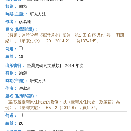
類別：
總類
時期(主題)：
研究方法
作者：
蔡易達
題名 (點擊閱讀)：
〈解題：連雅堂撰《臺灣通史》訳注：第1 回 自序 及び 巻一 開闢
紀〉，《帝京史学》，29（2014.2），頁137–145。
勾選：
編號：
19
出版書目：
臺灣史研究文獻類目 2014 年度
類別：
總類
時期(主題)：
研究方法
作者：
潘繼道
題名 (點擊閱讀)：
〈論戰後臺灣原住民史的纂修：以《臺灣原住民史．政策篇》為
例〉，《臺灣文獻》，65：2（2014.6），頁1–34。
勾選：
編號：
20