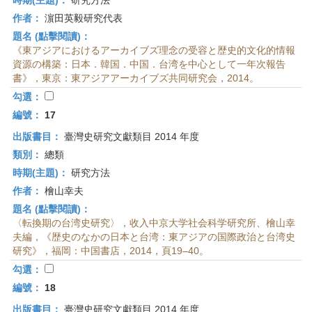
時期(主題)：
研究方法
作者：
濵田英毅研究代表
題名 (點擊閱讀)：
《東アジアにおけるアーカイブズ理念の受容と歴史的文化的情報
資源の構築：日本．韓国．中国．台湾を中心として一年次報告
書》，東京：東アジアアーカイブズ共同研究会，2014。
勾選：
編號：
17
出版書目：
臺灣史研究文獻類目 2014 年度
類別：
總類
時期(主題)：
研究方法
作者：
檜山幸夫
題名 (點擊閱讀)：
〈転換期の台湾史研究〉，收入中京大学社会科学研究所、檜山幸
夫編，《歴史のなかの日本と台湾：東アジアの国際政治と台湾史
研究》，福岡：中国書店，2014，頁19–40。
勾選：
編號：
18
出版書目：
臺灣史研究文獻類目 2014 年度