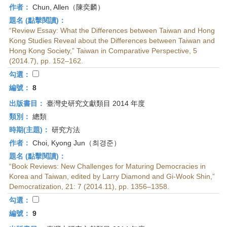
作者：
Chun, Allen（陳奕麟）
題名 (點擊閱讀)：
“Review Essay: What the Differences between Taiwan and Hong
Kong Studies Reveal about the Differences between Taiwan and
Hong Kong Society,” Taiwan in Comparative Perspective, 5
(2014.7), pp. 152–162.
勾選：
編號：
8
出版書目：
臺灣史研究文獻類目 2014 年度
類別：
總類
時期(主題)：
研究方法
作者：
Choi, Kyong Jun（최경준）
題名 (點擊閱讀)：
“Book Reviews: New Challenges for Maturing Democracies in
Korea and Taiwan, edited by Larry Diamond and Gi-Wook Shin,”
Democratization, 21: 7 (2014.11), pp. 1356–1358.
勾選：
編號：
9