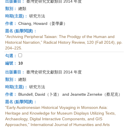
出版書目：
臺灣史研究文獻類目 2014 年度
類別：
總類
時期(主題)：
研究方法
作者：
Chiang, Howard（姜學豪）
題名 (點擊閱讀)：
“Archiving Peripheral Taiwan: The Prodigy of the Human and
Historical Narration,” Radical History Review, 120 (Fall 2014), pp.
204–225.
勾選：
編號：
10
出版書目：
臺灣史研究文獻類目 2014 年度
類別：
總類
時期(主題)：
研究方法
作者：
Blundell, David（卜道） and Jeanette Zerneke（蔡尼克）
題名 (點擊閱讀)：
“Early Austronesian Historical Voyaging in Monsoon Asia:
Heritage and Knowledge for Museum Displays Utilizing Texts,
Archaeology, Digital Interactive Components, and GIS
Approaches,” International Journal of Humanities and Arts