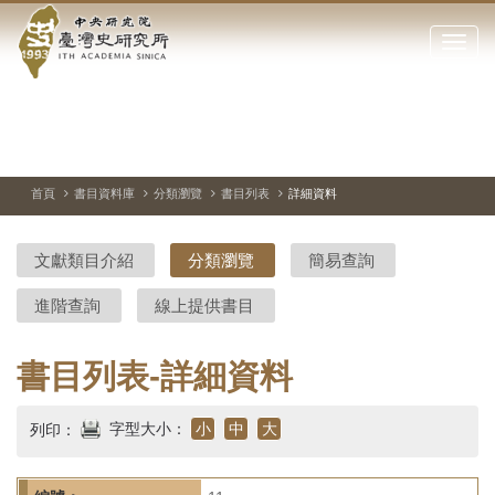
中
跳
到
點
央
主
擊
要
開
研
內
啟
容
或
究
切
上
下
主
區
換
一
一
圖
關
暫
張
張
連
塊
閉
停、
圖
圖
結
院-
播
片
片
首頁
書目資料庫
分類瀏覽
書目列表
詳細資料
網
放
站
臺
主
文獻類目介紹
分類瀏覽
簡易查詢
要
灣
選
進階查詢
線上提供書目
單
史
研
書目列表-詳細資料
究
字型大小：
小
中
大
列印：
所-