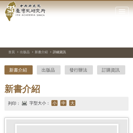
中
跳
到
點
央
主
擊
要
開
研
內
啟
容
或
究
切
上
下
主
區
換
一
一
圖
關
暫
張
張
連
塊
閉
停、
圖
圖
結
院-
播
片
片
首頁
出版品
新書介紹
詳細資訊
網
放
站
臺
主
新書介紹
出版品
發行辦法
訂購資訊
要
灣
選
單
史
新書介紹
研
字型大小：
小
中
大
列印：
究
所-