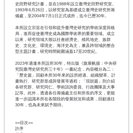
史田野研究計畫，並在1988年設立臺灣史田野研究室。
1993年6月26日，以研究室為基礎成立臺灣史研究所籌
備處，至2004年7月1日正式成所，迄今已歷30年。
本所設立宗旨在引領和提升臺灣史研究的學術深度與格
局，進而促使臺灣史成為國際學術界的重要領域。成立
以來，研究領域大致以社會經濟史、殖民地史、族群
史、文化史、環境史、海洋史為主，兼及跨領域的整合
型主題計畫，研究時間範圍涵蓋17至20世紀。
2023年適逢本所設所30年，特出版《旗展帆揚：中央研
究院臺灣史研究所三十年》一書紀念，內容概分為二：
「歷史篇」回顧本所30年來的設所經過、組織變革、計
畫執行、研究群形成與發展等過程；「現狀篇」則介紹
各研究群、研究同仁、學術諮詢委員、行政團隊及大事
記等。此外，透過各任籌備處主任和所長的序文，更能
進一步認識本所在各階段的發展狀況和成果，回顧過往
30年，也為未來賦予期待。
==目次==
許序