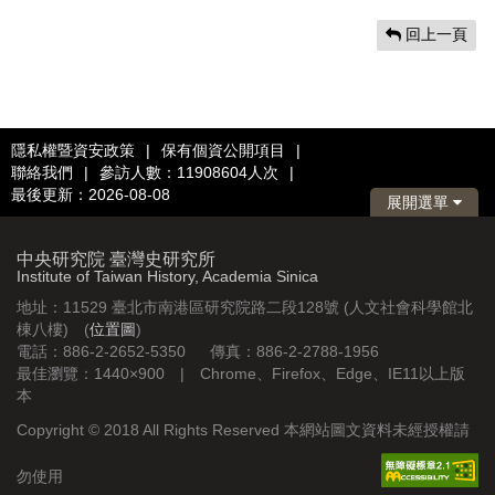
回上一頁
隱私權暨資安政策
|
保有個資公開項目
|
聯絡我們
|
參訪人數：11908604人次
|
最後更新：2026-08-08
展開選單
中央研究院 臺灣史研究所
Institute of Taiwan History, Academia Sinica
地址：11529 臺北市南港區研究院路二段128號 (人文社會科學館北
棟八樓) (
位置圖
)
電話：886-2-2652-5350 傳真：886-2-2788-1956
最佳瀏覽：1440×900 | Chrome、Firefox、Edge、IE11以上版
本
Copyright © 2018 All Rights Reserved 本網站圖文資料未經授權請
勿使用