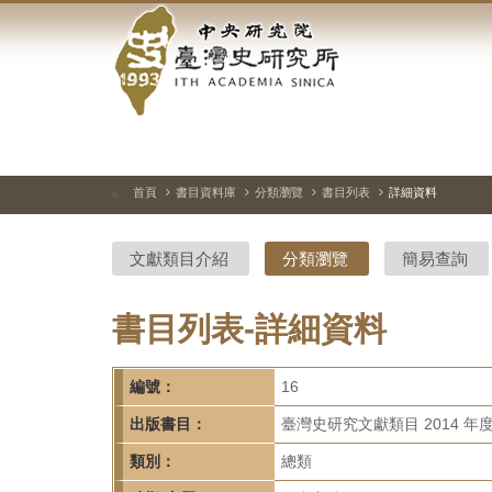
中
跳
到
央
主
要
研
內
容
究
區
塊
院-
首頁
書目資料庫
分類瀏覽
書目列表
詳細資料
:::
臺
文獻類目介紹
分類瀏覽
簡易查詢
灣
史
書目列表-詳細資料
研
編號：
16
究
出版書目：
臺灣史研究文獻類目 2014 年
所-
類別：
總類