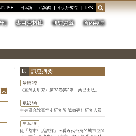
NGLISH
|
日本語
|
檔案館
|
中央研究院
|
RSS
開
啟
或
季刊
書目資料庫
研究資源
所內專區
收
合
搜
切
上
下
主
換
一
一
圖
尋
暫
張
張
連
停、
圖
圖
結
欄
播
片
片
位
放
:::
訊息摘要
最新消息
《臺灣史研究》第33卷第2期，業已出版。
大
最新消息
中央研究院臺灣史研究所 誠徵專任研究人員
學術活動
從「都市生活設施」來看近代台灣的城市空間