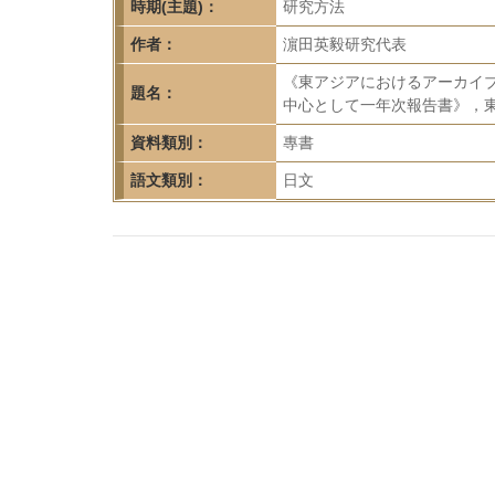
首
時期(主題)：
研究方法
頁
作者：
濵田英毅研究代表
《東アジアにおけるアーカイ
題名：
中心として一年次報告書》，東
資料類別：
專書
語文類別：
日文