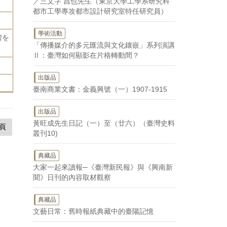
／三文字 昌也先生（東京大學工學系研究科
都市工學專攻都市設計研究室特任研究員）
學術活動
湾を
「傳播媒介的多元匯流與文化鑲嵌」系列演講
Ⅱ：臺灣如何顯影在片格轉動間？
出版品
臺南商業文書：金義興號（一）1907-1915
出版品
黃旺成先生日記（一）至（廿六）（臺灣史料
頁
叢刊10)
典藏品
大家一起來讀報─《臺灣新民報》與《興南新
聞》日刊的內容取材觀察
典藏品
文藝日常：舊時報紙典藏中的臺陽記憶