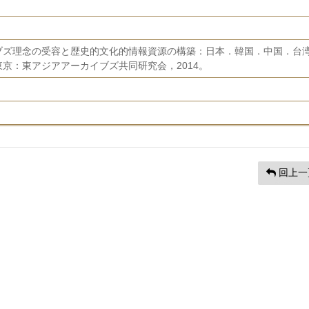
ブズ理念の受容と歴史的文化的情報資源の構築：日本．韓国．中国．台
京：東アジアアーカイブズ共同研究会，2014。
回上一