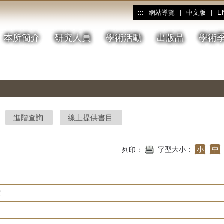
網站導覽
|
中文版
|
E
:::
本所簡介
研究人員
學術活動
出版品
學術
進階查詢
線上提供書目
字型大小：
小
中
列印：
度