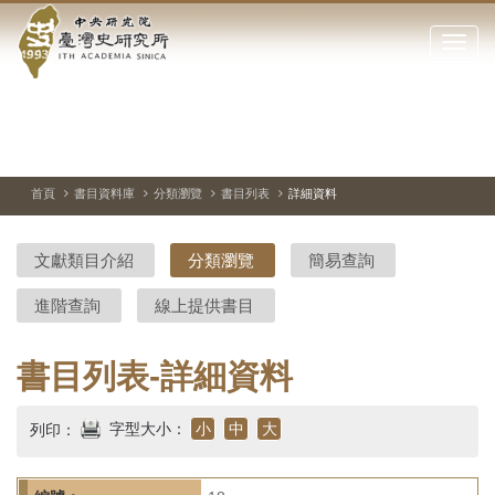
中
跳
到
點
央
主
擊
要
開
研
內
啟
容
或
究
切
上
下
主
區
換
一
一
圖
關
暫
張
張
連
塊
閉
停、
圖
圖
結
院-
播
片
片
首頁
書目資料庫
分類瀏覽
書目列表
詳細資料
網
放
站
臺
主
文獻類目介紹
分類瀏覽
簡易查詢
要
灣
選
進階查詢
線上提供書目
單
史
研
書目列表-詳細資料
究
字型大小：
小
中
大
列印：
所-