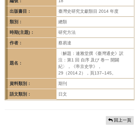
首
編號：
18
頁
出版書目：
臺灣史研究文獻類目 2014 年度
類別：
總類
時期(主題)：
研究方法
作者：
蔡易達
〈解題：連雅堂撰《臺灣通史》訳
注：第1 回 自序 及び 巻一 開闢
題名：
紀〉，《帝京史学》，
29（2014.2），頁137–145。
資料類別：
期刊
語文類別：
日文
回上一頁