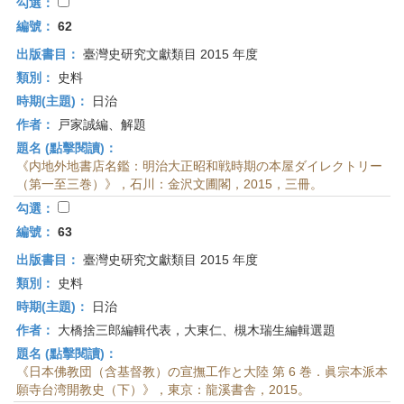
首
勾選：
頁
編號：
62
出版書目：
臺灣史研究文獻類目 2015 年度
類別：
史料
時期(主題)：
日治
作者：
戸家誠編、解題
題名 (點擊閱讀)：
《内地外地書店名鑑：明治大正昭和戦時期の本屋ダイレクトリー
（第一至三巻）》，石川：金沢文圃閣，2015，三冊。
勾選：
編號：
63
出版書目：
臺灣史研究文獻類目 2015 年度
類別：
史料
時期(主題)：
日治
作者：
大橋捨三郎編輯代表，大東仁、槻木瑞生編輯選題
題名 (點擊閱讀)：
《日本佛教団（含基督教）の宣撫工作と大陸 第 6 巻．眞宗本派本
願寺台湾開教史（下）》，東京：龍溪書舎，2015。