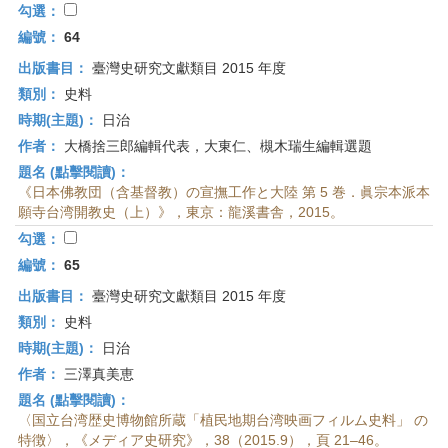
勾選：
編號：
64
出版書目：
臺灣史研究文獻類目 2015 年度
類別：
史料
時期(主題)：
日治
作者：
大橋捨三郎編輯代表，大東仁、槻木瑞生編輯選題
題名 (點擊閱讀)：
《日本佛教団（含基督教）の宣撫工作と大陸 第 5 巻．眞宗本派本
願寺台湾開教史（上）》，東京：龍溪書舎，2015。
勾選：
編號：
65
出版書目：
臺灣史研究文獻類目 2015 年度
類別：
史料
時期(主題)：
日治
作者：
三澤真美恵
題名 (點擊閱讀)：
〈国立台湾歴史博物館所蔵「植民地期台湾映画フィルム史料」 の
特徴〉，《メディア史研究》，38（2015.9），頁 21–46。