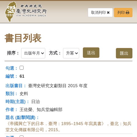
中
跳
到
取消列印
列印
央
主
要
研
內
容
書目列表
究
區
塊
院-
排序：
方式：
臺
勾選：
灣
編號：
61
出版書目：
臺灣史研究文獻類目 2015 年度
史
類別：
史料
研
時期(主題)：
日治
作者：
王佐榮、知兵堂編輯部
究
題名 (點擊閱讀)：
所-
《帝國興亡下的日本．臺灣：1895–1945 年寫真書》，臺北：知兵
堂文化傳媒有限公司，2015。