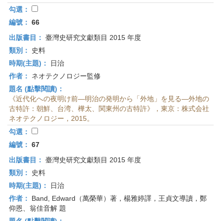
勾選：
編號：
66
出版書目：
臺灣史研究文獻類目 2015 年度
類別：
史料
時期(主題)：
日治
作者：
ネオテクノロジー監修
題名 (點擊閱讀)：
《近代化への夜明け前—明治の発明から「外地」を見る—外地の
古特許：朝鮮、台湾、樺太、関東州の古特許》，東京：株式会社
ネオテクノロジー，2015。
勾選：
編號：
67
出版書目：
臺灣史研究文獻類目 2015 年度
類別：
史料
時期(主題)：
日治
作者：
Band, Edward（萬榮華）著，楊雅婷譯，王貞文導讀，鄭
仰恩、翁佳音解 題