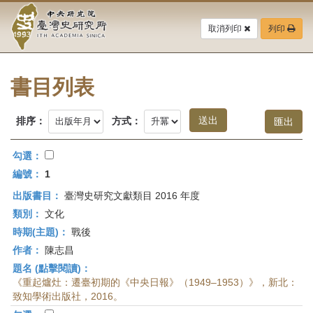
中
跳
到
取消列印
列印
央
主
要
研
內
容
書目列表
究
區
塊
院-
排序：
方式：
臺
勾選：
灣
編號：
1
出版書目：
臺灣史研究文獻類目 2016 年度
史
類別：
文化
研
時期(主題)：
戰後
作者：
陳志昌
究
題名 (點擊閱讀)：
所-
《重起爐灶：遷臺初期的《中央日報》（1949–1953）》，新北：
致知學術出版社，2016。