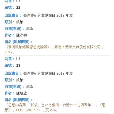
首
勾選：
頁
編號：
22
出版書目：
臺灣史研究文獻類目 2017 年度
類別：
政治
時期(主題)：
通論
作者：
陳添壽
題名 (點擊閱讀)：
《臺灣政治經濟思想史論叢》，臺北：元華文創股份有限公司，
2017。
勾選：
編號：
23
出版書目：
臺灣史研究文獻類目 2017 年度
類別：
政治
時期(主題)：
通論
作者：
陳培豊
題名 (點擊閱讀)：
〈思想の言葉 「戦後」という傷痕：台湾の一九四五年〉，《思
想》，1119（2017.7），頁 2–6。