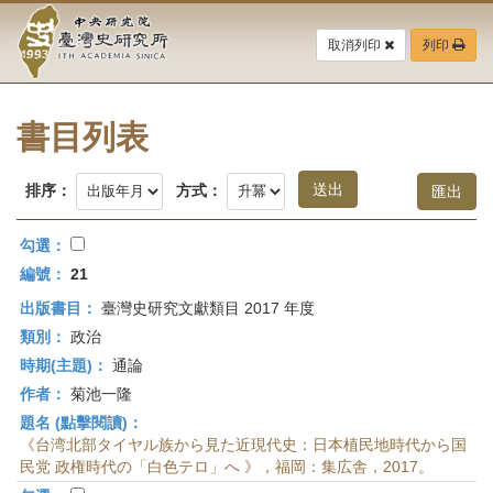
中
跳
到
取消列印
列印
央
主
要
研
內
容
書目列表
究
區
塊
院-
排序：
方式：
臺
勾選：
灣
編號：
21
出版書目：
臺灣史研究文獻類目 2017 年度
史
類別：
政治
研
時期(主題)：
通論
作者：
菊池一隆
究
題名 (點擊閱讀)：
所-
《台湾北部タイヤル族から見た近現代史：日本植民地時代から国
民党 政権時代の「白色テロ」へ 》，福岡：集広舎，2017。