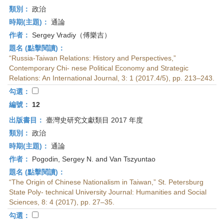
類別：
政治
時期(主題)：
通論
作者：
Sergey Vradiy（傅樂吉）
題名 (點擊閱讀)：
“Russia-Taiwan Relations: History and Perspectives,”
Contemporary Chi- nese Political Economy and Strategic
Relations: An International Journal, 3: 1 (2017.4/5), pp. 213–243.
勾選：
編號：
12
出版書目：
臺灣史研究文獻類目 2017 年度
類別：
政治
時期(主題)：
通論
作者：
Pogodin, Sergey N. and Van Tszyuntao
題名 (點擊閱讀)：
“The Origin of Chinese Nationalism in Taiwan,” St. Petersburg
State Poly- technical University Journal: Humanities and Social
Sciences, 8: 4 (2017), pp. 27–35.
勾選：