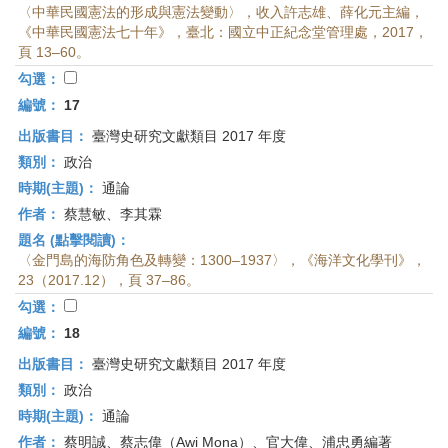
〈中華民國憲法的形成與憲法變動〉，收入許志雄、薛化元主編，
《中華民國憲法七十年》，臺北：國立中正紀念堂管理處，2017，
頁 13–60。
勾選：
編號：
17
出版書目：
臺灣史研究文獻類目 2017 年度
類別：
政治
時期(主題)：
通論
作者：
蔡慧敏、李其霖
題名 (點擊閱讀)：
〈金門島的海防角色及轉變：1300–1937〉，《海洋文化學刊》，
23（2017.12），頁 37–86。
勾選：
編號：
18
出版書目：
臺灣史研究文獻類目 2017 年度
類別：
政治
時期(主題)：
通論
作者：
蔡明誠、蔡志偉（Awi Mona）、官大偉、浦忠勇編著