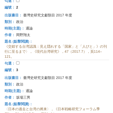
首
勾選：
頁
編號：
2
出版書目：
臺灣史研究文獻類目 2017 年度
類別：
政治
時期(主題)：
通論
作者：
岡野翔太
題名 (點擊閱讀)：
《交錯する台湾認識：見え隠れする「国家」と「人びと」》の刊
行に至るまで〉，《現代台湾研究》，47（2017.7），頁114–
121。
勾選：
編號：
3
出版書目：
臺灣史研究文獻類目 2017 年度
類別：
政治
時期(主題)：
通論
作者：
坂場三男
題名 (點擊閱讀)：
〈日本の過去と台湾の將来〉，《日本戦略研究フォーラム季