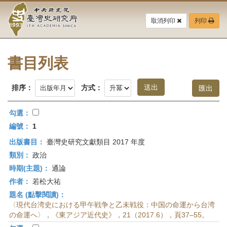
中
跳
到
取消列印
列印
央
主
要
研
內
容
書目列表
究
區
塊
院-
排序：
方式：
臺
勾選：
灣
編號：
1
出版書目：
臺灣史研究文獻類目 2017 年度
史
類別：
政治
研
時期(主題)：
通論
作者：
若松大祐
究
題名 (點擊閱讀)：
所-
〈現代台湾史における甲午戦争と乙未戦役：中国の命運から台湾
の命運へ〉，《東アジア近代史》，21（2017.6），頁37–55。