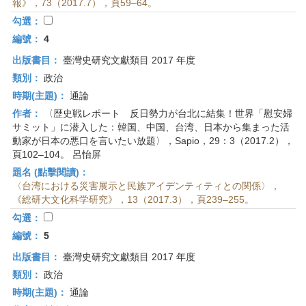
報》，73（2017.7），頁59–64。
勾選：
編號：
4
出版書目：
臺灣史研究文獻類目 2017 年度
類別：
政治
時期(主題)：
通論
作者：
〈歴史戦レポート 反日勢力が台北に結集！世界「慰安婦
サミット」に潜入した：韓国、中国、台湾、日本から集まった活
動家が日本の悪口を言いたい放題〉，Sapio，29：3（2017.2），
頁102–104。 呂怡屏
題名 (點擊閱讀)：
〈台湾における災害展示と民族アイデンティティとの関係〉，
《総研大文化科学研究》，13（2017.3），頁239–255。
勾選：
編號：
5
出版書目：
臺灣史研究文獻類目 2017 年度
類別：
政治
時期(主題)：
通論