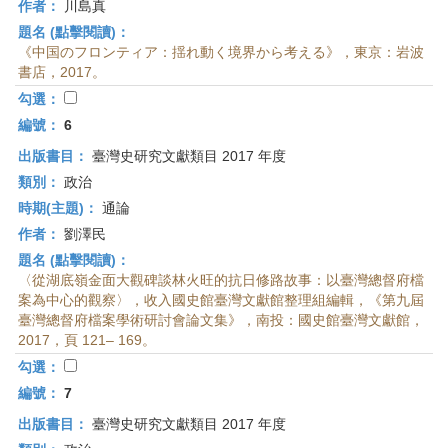
作者：
川島真
題名 (點擊閱讀)：
《中国のフロンティア：揺れ動く境界から考える》，東京：岩波
書店，2017。
勾選：
編號：
6
出版書目：
臺灣史研究文獻類目 2017 年度
類別：
政治
時期(主題)：
通論
作者：
劉澤民
題名 (點擊閱讀)：
〈從湖底嶺金面大觀碑談林火旺的抗日修路故事：以臺灣總督府檔
案為中心的觀察〉，收入國史館臺灣文獻館整理組編輯，《第九屆
臺灣總督府檔案學術研討會論文集》，南投：國史館臺灣文獻館，
2017，頁 121– 169。
勾選：
編號：
7
出版書目：
臺灣史研究文獻類目 2017 年度