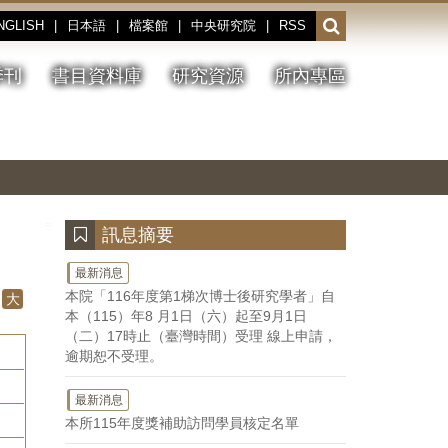
NGLISH
|
日本語
|
檔案館
|
中央研究院
|
RSS
開
啟
或
季刊
書目資料庫
研究資源
所內專區
收
合
搜
切
上
下
主
換
一
一
圖
尋
暫
張
張
連
停、
圖
圖
結
欄
播
片
片
位
放
:::
訊息摘要
最新消息
本院「116年度第1梯次博士後研究學者」自
大
本（115）年8 月1日（六）起至9月1日
（二）17時止（臺灣時間）受理 線上申請，
逾期恕不受理。
最新消息
本所115年度獎補助訪問學員核定名單