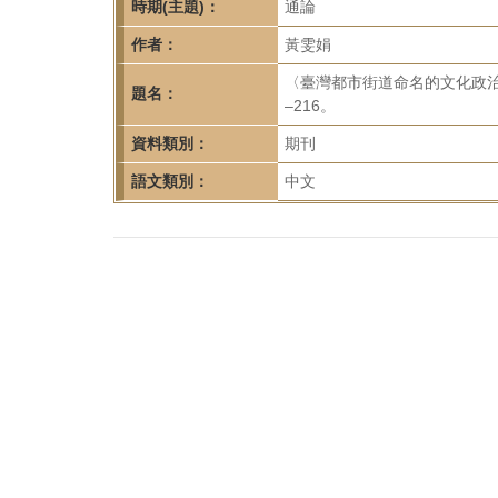
首
時期(主題)：
通論
頁
作者：
黃雯娟
〈臺灣都市街道命名的文化政治：
題名：
–216。
資料類別：
期刊
語文類別：
中文