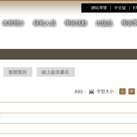
網站導覽
|
中文版
|
E
:::
本所簡介
研究人員
學術活動
出版品
學術
進階查詢
線上提供書目
字型大小：
小
中
列印：
度