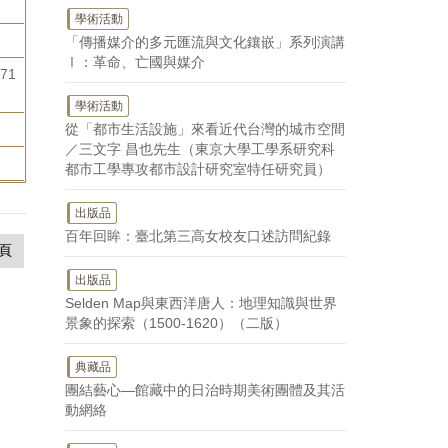
學術活動
「傳播媒介的多元匯流與文化鑲嵌」系列演講
Ⅰ：革命、亡國與媒介
71
學術活動
從「都市生活設施」來看近代台灣的城市空間
／三文字 昌也先生（東京大學工學系研究科
都市工學專攻都市設計研究室特任研究員）
出版品
百年回眸：臺北第三高女校友口述訪問紀錄
頁
出版品
Selden Map與東西洋唐人：地理知識與世界
景象的探索（1500-1620）（二版）
典藏品
團結藝心—館藏中的日治時期美術團體及其活
動網絡