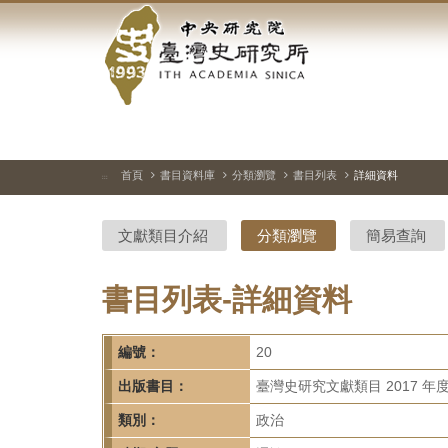
中
跳
到
央
主
要
研
內
容
究
區
塊
院-
首頁
書目資料庫
分類瀏覽
書目列表
詳細資料
:::
臺
文獻類目介紹
分類瀏覽
簡易查詢
灣
史
書目列表-詳細資料
研
編號：
20
究
出版書目：
臺灣史研究文獻類目 2017 年
所-
類別：
政治