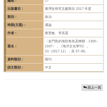
首
編號：
17
頁
出版書目：
臺灣史研究文獻類目 2017 年度
類別：
政治
時期(主題)：
通論
作者：
蔡慧敏、李其霖
〈金門島的海防角色及轉變：1300–
題名：
1937〉，《海洋文化學刊》，
23（2017.12），頁 37–86。
資料類別：
期刊
語文類別：
中文
回上一頁