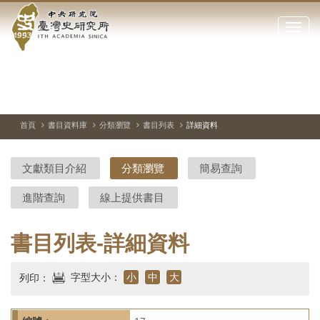
中
跳
到
點
央
主
擊
要
開
研
內
啟
容
或
究
切
上
下
主
區
換
一
一
圖
關
暫
張
張
連
塊
閉
停、
圖
圖
結
院-
播
片
片
首頁
書目資料庫
分類瀏覽
書目列表
詳細資料
網
放
站
臺
主
文獻類目介紹
分類瀏覽
簡易查詢
要
灣
選
進階查詢
線上提供書目
單
史
研
書目列表-詳細資料
究
字型大小：
小
中
大
列印：
所-