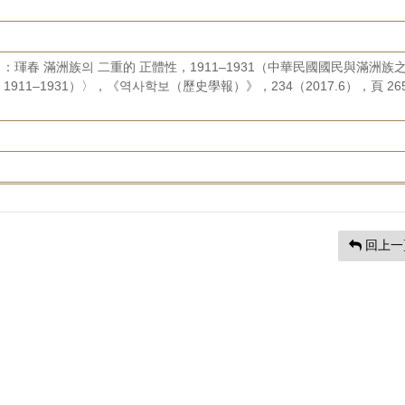
：琿春 滿洲族의 二重的 正體性，1911–1931（中華民國國民與滿洲族
11–1931）〉，《역사학보（歷史學報）》，234（2017.6），頁 26
回上一