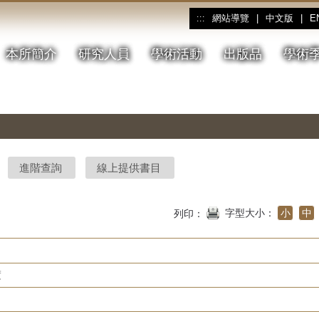
網站導覽
|
中文版
|
E
:::
本所簡介
研究人員
學術活動
出版品
學術
進階查詢
線上提供書目
字型大小：
小
中
列印：
度