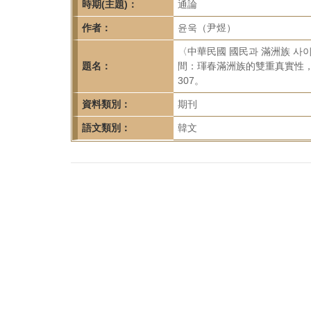
首
時期(主題)：
通論
頁
作者：
윤욱（尹煜）
〈中華民國 國民과 滿洲族 사이
題名：
間：琿春滿洲族的雙重真實性，19
307。
資料類別：
期刊
語文類別：
韓文