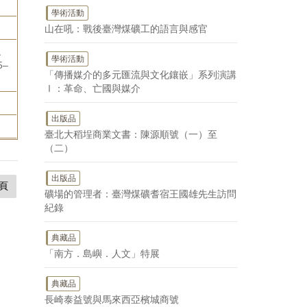
學術活動
山在吼：戰後臺灣煤礦工的語言與感官
之
學術活動
5–
「傳播媒介的多元匯流與文化鑲嵌」系列演講
Ⅰ：革命、亡國與媒介
出版品
臺北大稻埕商業文書：陳源順號（一）至
（二）
出版品
頁
礦場的管理者：臺灣煤礦耆宿王國雄先生訪問
紀錄
典藏品
「南方．島嶼．人文」特展
典藏品
長崎泰益號與馬來西亞檳城商號