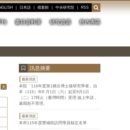
NGLISH
|
日本語
|
檔案館
|
中央研究院
|
RSS
開
啟
或
季刊
書目資料庫
研究資源
所內專區
收
合
搜
切
上
下
主
換
一
一
圖
尋
暫
張
張
連
停、
圖
圖
結
欄
播
片
片
位
放
:::
訊息摘要
最新消息
本院「116年度第1梯次博士後研究學者」自
大
本（115）年8 月1日（六）起至9月1日
（二）17時止（臺灣時間）受理 線上申請，
逾期恕不受理。
最新消息
本所115年度獎補助訪問學員核定名單