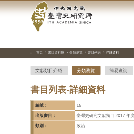
中
跳
到
央
主
要
研
內
容
究
區
塊
院-
首頁
書目資料庫
分類瀏覽
書目列表
詳細資料
:::
臺
文獻類目介紹
分類瀏覽
簡易查詢
灣
史
書目列表-詳細資料
研
編號：
15
究
出版書目：
臺灣史研究文獻類目 2017 年
所-
類別：
政治