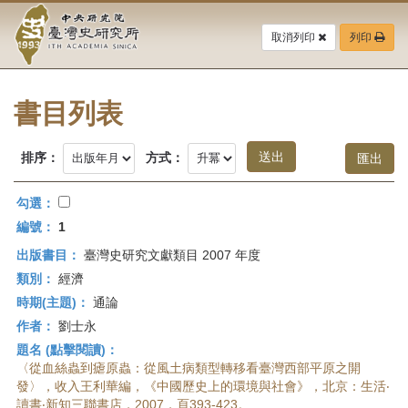
中
跳
到
取消列印
列印
央
主
要
研
內
容
書目列表
究
區
塊
院-
排序：
方式：
臺
勾選：
灣
編號：
1
出版書目：
臺灣史研究文獻類目 2007 年度
史
類別：
經濟
研
時期(主題)：
通論
作者：
劉士永
究
題名 (點擊閱讀)：
所-
〈從血絲蟲到瘧原蟲：從風土病類型轉移看臺灣西部平原之開
發〉，收入王利華編，《中國歷史上的環境與社會》，北京：生活‧
讀書‧新知三聯書店，2007，頁393-423。