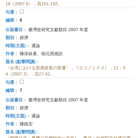
18（2007.9），頁151-192。
勾選：
編號：
6
出版書目：
臺灣史研究文獻類目 2007 年度
類別：
經濟
時期(主題)：
通論
作者：
陳添枝著、朝元照雄訳
題名 (點擊閱讀)：
〈台湾における貿易政策の変遷〉，《エコノミクス》，11：3‧
4（2007.3），頁27-62。
勾選：
編號：
7
出版書目：
臺灣史研究文獻類目 2007 年度
類別：
經濟
時期(主題)：
通論
作者：
陳政宏
題名 (點擊閱讀)：