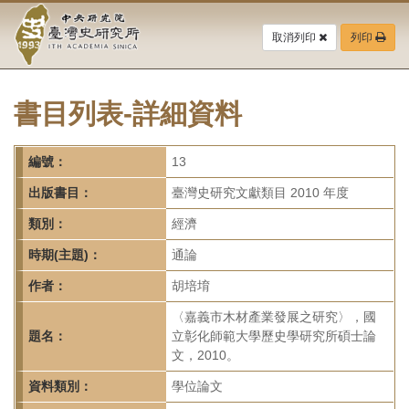
中
跳
到
取消列印
列印
央
主
要
研
內
容
書目列表-詳細資料
究
區
塊
院-
編號：
13
臺
出版書目：
臺灣史研究文獻類目 2010 年度
灣
類別：
經濟
時期(主題)：
通論
史
作者：
胡培堉
研
〈嘉義市木材產業發展之研究〉，國
究
題名：
立彰化師範大學歷史學研究所碩士論
文，2010。
所-
資料類別：
學位論文