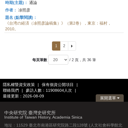
時期(主題)：
通論
作者：
凃照彦
題名 (點擊閱讀)：
《台湾の経済（凃照彦論稿集）》（第2巻），東京：福村，
2010。
1
2
下
一
頁
每頁筆數
/ 2 頁，共 36 筆
隱私權暨資安政策
|
保有個資公開項目
|
聯絡我們
|
參訪人數：11908604人次
|
最後更新：2026-08-09
展開選單
中央研究院 臺灣史研究所
Institute of Taiwan History, Academia Sinica
地址：11529 臺北市南港區研究院路二段128號 (人文社會科學館北