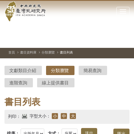
中
跳
到
點
央
主
擊
要
開
研
內
啟
容
或
究
切
上
下
主
區
換
一
一
圖
關
暫
張
張
連
塊
閉
停、
圖
圖
結
院-
播
片
片
首頁
書目資料庫
分類瀏覽
書目列表
網
放
站
臺
主
文獻類目介紹
分類瀏覽
簡易查詢
要
灣
選
進階查詢
線上提供書目
單
史
研
書目列表
究
字型大小：
小
中
大
列印：
所-
排序：
方式：