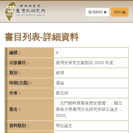
中
跳
到
取消列印
列印
央
主
要
研
內
容
書目列表-詳細資料
究
區
塊
院-
編號：
4
臺
出版書目：
臺灣史研究文獻類目 2010 年度
灣
類別：
經濟
時期(主題)：
通論
史
作者：
蔡志祥
研
〈北門鄉蚵寮聚落歷史變遷〉，國立
究
題名：
臺南大學臺灣文化研究所碩士論文，
2010。
所-
資料類別：
學位論文