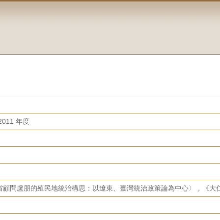
011 年度
顧問盧朋的殖民地統治構思：以遼東、臺灣統治政策論為中心〉，《大仁學報》