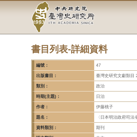
中
跳
到
央
主
要
研
內
容
究
區
塊
書目列表-詳細資料
院-
臺
編號：
47
灣
出版書目：
臺灣史研究文獻類目 2
類別：
政治
史
時期(主題)：
日治
研
作者：
伊藤桃子
究
題名：
〈日本明治政府司法省
所-
資料類別：
期刊