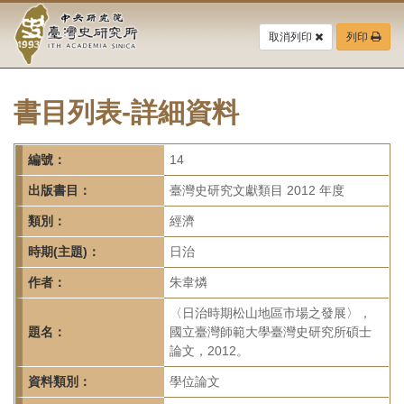
中
跳
到
取消列印
列印
央
主
要
研
內
容
書目列表-詳細資料
究
區
塊
院-
編號：
14
臺
出版書目：
臺灣史研究文獻類目 2012 年度
灣
類別：
經濟
時期(主題)：
日治
史
作者：
朱韋燐
研
〈日治時期松山地區市場之發展〉，
究
題名：
國立臺灣師範大學臺灣史研究所碩士
論文，2012。
所-
資料類別：
學位論文