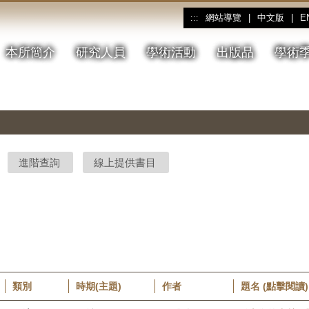
網站導覽
|
中文版
|
E
:::
本所簡介
研究人員
學術活動
出版品
學術
進階查詢
線上提供書目
類別
時期(主題)
作者
題名 (點擊閱讀)