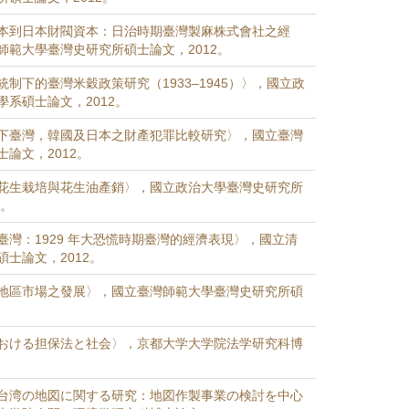
本到日本財閥資本：日治時期臺灣製麻株式會社之經
師範大學臺灣史研究所碩士論文，2012。
制下的臺灣米穀政策研究（1933–1945）〉，國立政
系碩士論文，2012。
下臺灣，韓國及日本之財產犯罪比較研究〉，國立臺灣
論文，2012。
花生栽培與花生油產銷〉，國立政治大學臺灣史研究所
2。
臺灣：1929 年大恐慌時期臺灣的經濟表現〉，國立清
士論文，2012。
地區市場之發展〉，國立臺灣師範大學臺灣史研究所碩
おける担保法と社会〉，京都大学大学院法学研究科博
台湾の地図に関する研究：地図作製事業の検討を中心