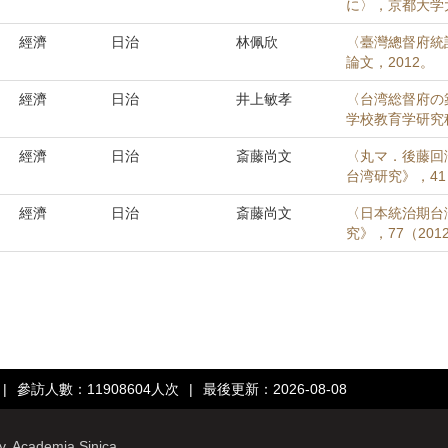
に〉，京都大学
經濟
日治
林佩欣
〈臺灣總督府統
論文，2012。
經濟
日治
井上敏孝
〈台湾総督府の
学校教育学研究科
經濟
日治
斎藤尚文
〈丸マ．後藤回
台湾研究》，41（
經濟
日治
斎藤尚文
〈日本統治期台
究》，77（2012
|
參訪人數：11908604人次
|
最後更新：2026-08-08
ry, Academia Sinica