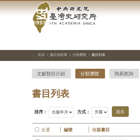
中
跳
到
央
主
要
研
內
容
究
區
塊
院-
首頁
書目資料庫
分類瀏覽
書目列表
:::
臺
文獻類目介紹
分類瀏覽
簡易查詢
灣
史
書目列表
研
排序：
方式：
究
所-
全選
編號
出版書目