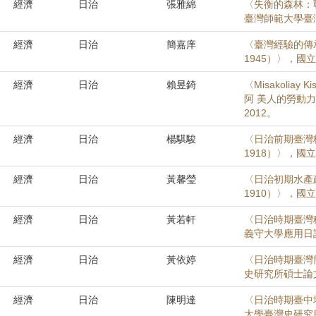
經濟
日治
張雅綿
〈失衡的森林：戰
臺灣師範大學臺
經濟
日治
簡嘉庠
〈臺灣經驗的傳
1945）〉，國
經濟
日治
賴昱錡
〈Misakolia
阿 美人的勞動
2012。
經濟
日治
楊騏駿
〈日治前期臺灣
1918）〉，國
經濟
日治
黃馨瑩
〈日治初期水產
1910）〉，國
經濟
日治
黃若軒
〈日治時期臺灣
義守大學應用日
經濟
日治
黃依婷
〈日治時期臺灣簡
史研究所碩士論文
經濟
日治
陳明達
〈日治時期臺中地
大學臺灣史研究所