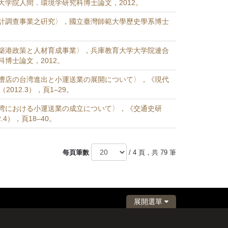
大学院人間．環境学研究科博士論文，2012。
計調查事業之硏究〉，國立臺灣師範大學歷史學系博士
築港政策と人材育成事業〉，兵庫教育大学大学院連合
博士論文，2012。
漕店の台湾進出と小運送業の展開について〉，《現代
2012.3），頁1–29。
湾における小運送業の成立について〉，《交通史研
.4），頁18–40。
每頁筆數
/ 4 頁，共 79 筆
展開選單