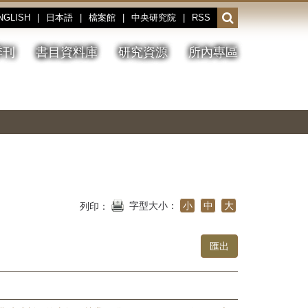
NGLISH
|
日本語
|
檔案館
|
中央研究院
|
RSS
開
啟
或
季刊
書目資料庫
研究資源
所內專區
收
合
搜
切
上
下
主
換
一
一
圖
尋
暫
張
張
連
停、
圖
圖
結
欄
播
片
片
位
放
字型大小：
小
中
大
列印：