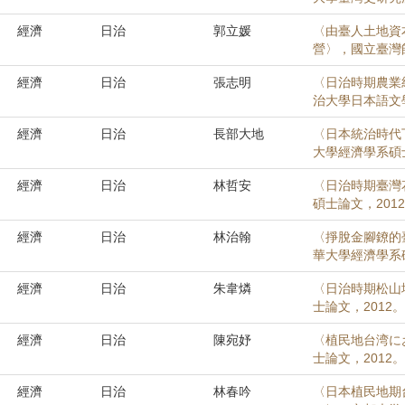
經濟
日治
郭立媛
〈由臺人土地資
營〉，國立臺灣
經濟
日治
張志明
〈日治時期農業統
治大學日本語文學
經濟
日治
長部大地
〈日本統治時代
大學經濟學系碩士
經濟
日治
林哲安
〈日治時期臺灣
碩士論文，201
經濟
日治
林治翰
〈掙脫金腳鐐的
華大學經濟學系碩
經濟
日治
朱韋燐
〈日治時期松山
士論文，2012。
經濟
日治
陳宛妤
〈植民地台湾に
士論文，2012。
經濟
日治
林春吟
〈日本植民地期